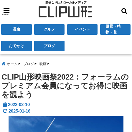
痛快なりゆきローカルメディア
menu
風景・植
温泉
グルメ
イベント
物・花
おでかけ
ブログ
ホーム
ブログ
映画
CLIP山形映画祭2022：フォーラムの
プレミアム会員になってお得に映画
を観よう
2022-02-10
2025-01-16