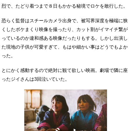
烈で、たどり着つまで８日もかかる秘境でロケを敢行した。
恐らく監督はスチールカメラ出身で、被写界深度を極端に狭
くしたボケまくり映像を撮ったり、カット割がイマイチ繋が
っているのか違和感ある映像だったりもする。しかし出演し
た現地の子供が可愛すぎて、もはや細かい事はどうでもよか
った。
とにかく感動するので絶対に観て欲しい映画。劇場で隣に座
ったジイさんは3回泣いていた。