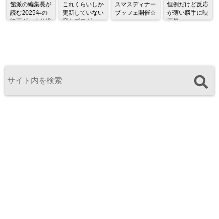
館派の編集長が
これくらいしか
スマスディナー
恒例だけど反応
読む2025年の
更新していない
ブッフェ開催☆
が薄い勝手に映
映画ざっくり総
変なブログ
画祭
監