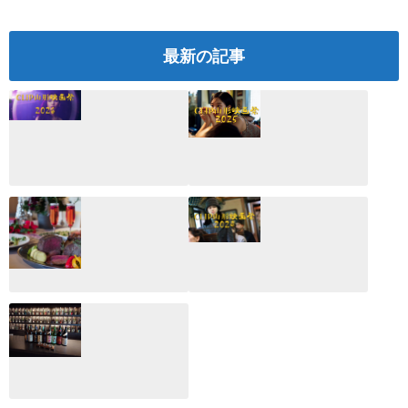
最新の記事
CLIP山形映画祭
CLIP山形映画祭
2026：映画館派の
2025：ほぼこれく
編集長が読む2025
らいしか更新して
年の映画ざっくり
いない変なブログ
総監
2025.03.03
2026.02.27
月のホテル☆4日
CLIP山形映画祭
間限定！クリスマ
2024：毎年恒例だ
スディナーブッフ
けど反応が薄い勝
ェ開催☆
手に映画祭
2024.12.02
2024.03.08
ALL DAY DINING