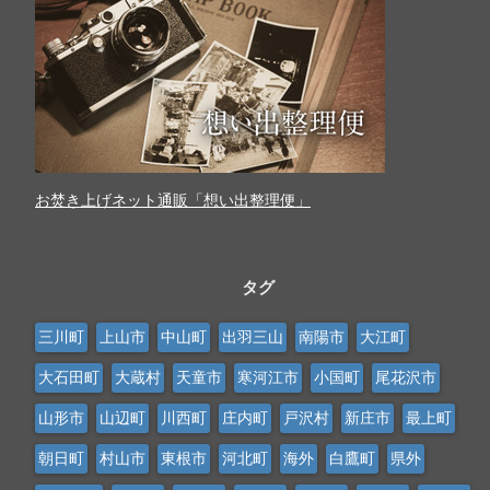
お焚き上げネット通販「想い出整理便」
タグ
三川町
上山市
中山町
出羽三山
南陽市
大江町
大石田町
大蔵村
天童市
寒河江市
小国町
尾花沢市
山形市
山辺町
川西町
庄内町
戸沢村
新庄市
最上町
朝日町
村山市
東根市
河北町
海外
白鷹町
県外