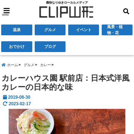
痛快なりゆきローカルメディア
menu
風景・植
温泉
グルメ
イベント
物・花
おでかけ
ブログ
ホーム
グルメ
カレー
カレーハウス園 駅前店：日本式洋風
カレーの日本的な味
2019-08-30
2023-02-17