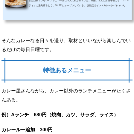
まだ訪れていないインドカレー店は米沢に残されていた。南陽、米沢に店舗を構える「ラグパ
ティ」の系列店らしく、2017年にオープンしている。 詳細店名インドカレーシバヤ（いんど
かれーしばや）URLhttps://www.facebook.com/raghvendranautiya/ジャンルインドカレー、カレ
ーTEL0238-27-0076営業時間11:00～15:00、17:00～23:00 要確認定休日無休 要確認駐車場あ
り予算昼 ～1000円夜 ～2000円アクセス米沢駅から車で5分強住所山形県米沢市門東町1-5-2
3場所松が岬公園のすぐ近く、伝国の杜の道路向かいにインドカレー店があっ...
そんなカレーなる日々を送り、取材といいながら楽しんでい
るだけの毎日日曜です。
特徴あるメニュー
カレー屋さんながら、カレー以外のランチメニューがたくさ
んある。
例）Aランチ 680円（焼肉、カツ、サラダ、ライス）
カレールー追加 300円