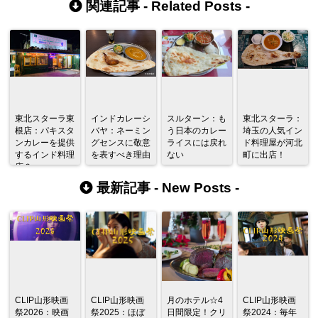
関連記事 -
Related Posts
-
東北スターラ東
インドカレーシ
スルターン：も
東北スターラ：
根店：パキスタ
バヤ：ネーミン
う日本のカレー
埼玉の人気イン
ンカレーを提供
グセンスに敬意
ライスには戻れ
ド料理屋が河北
するインド料理
を表すべき理由
ない
町に出店！
店？
最新記事 -
New Posts
-
CLIP山形映画
CLIP山形映画
月のホテル☆4
CLIP山形映画
祭2026：映画
祭2025：ほぼ
日間限定！クリ
祭2024：毎年