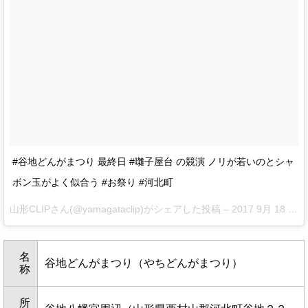
#谷地どんがまつり 最終日 #囃子屋台 の競演 ノリが若いのとシャ
ボン玉がよく似合う #お祭り #河北町
山形CLIPさん(@yamagataclip)がシェアした投稿 –
2017 9月 18 8:22午前 PDT
名
谷地どんがまつり（やちどんがまつり）
称
所