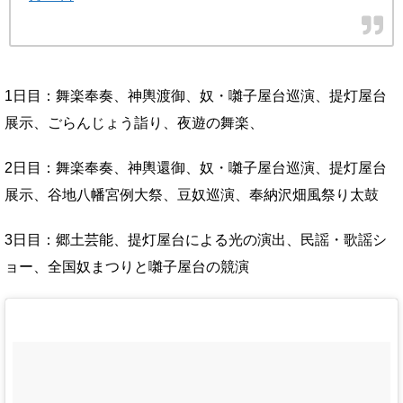
1日目：舞楽奉奏、神輿渡御、奴・囃子屋台巡演、提灯屋台
展示、ごらんじょう詣り、夜遊の舞楽、
2日目：舞楽奉奏、神輿還御、奴・囃子屋台巡演、提灯屋台
展示、谷地八幡宮例大祭、豆奴巡演、奉納沢畑風祭り太鼓
3日目：郷土芸能、提灯屋台による光の演出、民謡・歌謡シ
ョー、全国奴まつりと囃子屋台の競演