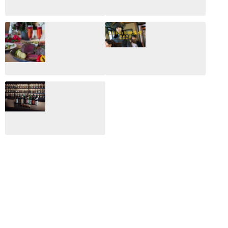
CLIP山形映画祭
CLIP山形映画祭
2026：映画館派の
2025：ほぼこれく
編集長が読む2025
らいしか更新して
年の映画ざっくり
いない変なブログ
総監
2025.03.03
2026.02.27
月のホテル☆4日
CLIP山形映画祭
間限定！クリスマ
2024：毎年恒例だ
スディナーブッフ
けど反応が薄い勝
ェ開催☆
手に映画祭
2024.12.02
2024.03.08
ALL DAY DINING
月のみち：月のホ
テル直営レストラ
ン
2024.02.17