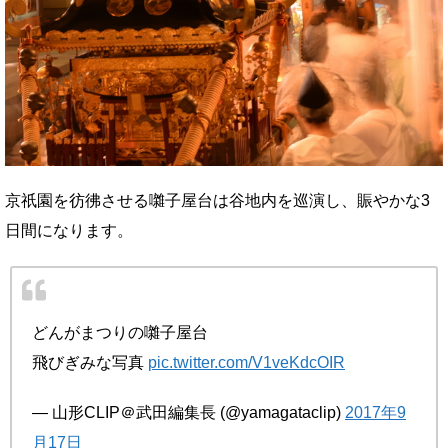
京祇園を彷彿させる囃子屋台は谷地内を巡演し、賑やかな3
日間になります。
どんがまつりの囃子屋台
飛びぎみな写真
pic.twitter.com/V1veKdcOIR
— 山形CLIP＠武田編集長 (@yamagataclip)
2017年9
月17日