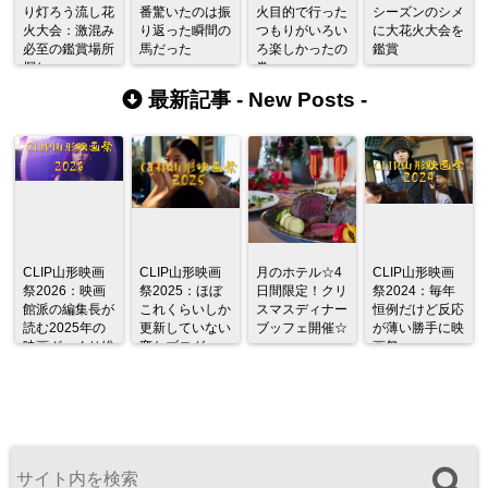
り灯ろう流し花
番驚いたのは振
火目的で行った
シーズンのシメ
火大会：激混み
り返った瞬間の
つもりがいろい
に大花火大会を
必至の鑑賞場所
馬だった
ろ楽しかったの
鑑賞
探し
巻
最新記事 -
New Posts
-
CLIP山形映画
CLIP山形映画
月のホテル☆4
CLIP山形映画
祭2026：映画
祭2025：ほぼ
日間限定！クリ
祭2024：毎年
館派の編集長が
これくらいしか
スマスディナー
恒例だけど反応
読む2025年の
更新していない
ブッフェ開催☆
が薄い勝手に映
映画ざっくり総
変なブログ
画祭
監