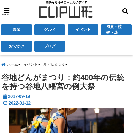
痛快なりゆきローカルメディア
menu
風景・植
温泉
グルメ
イベント
物・花
おでかけ
ブログ
ホーム
イベント
夏・秋まつり
谷地どんがまつり：約400年の伝統
を持つ谷地八幡宮の例大祭
2017-09-19
2022-01-12