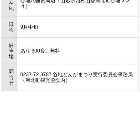
谷地八幡宮周辺（山形県西村山郡河北町谷地２２
在
４）
地
日
9月中旬
程
駐
車
あり 300台、無料
場
問
0237-72-3787 谷地どんがまつり実行委員会事務局
合
（河北町観光協会内）
せ