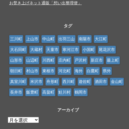
お焚き上げネット通販「想い出整理便」
タグ
三川町
上山市
中山町
出羽三山
南陽市
大江町
大石田町
大蔵村
天童市
寒河江市
小国町
尾花沢市
山形市
山辺町
川西町
庄内町
戸沢村
新庄市
最上町
朝日町
村山市
東根市
河北町
海外
白鷹町
県外
真室川町
米沢市
舟形町
西川町
遊佐町
酒田市
金山町
長井市
飯豊町
高畠町
鮭川村
鶴岡市
アーカイブ
ア
ー