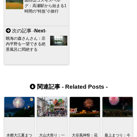
面白山コスモスベル
グ：高瀬駅から始まる1
時間の“特急”小旅行
次の記事 -
Next
-
眺海の森さんさん：庄
内平野を一望できる絶
景風呂に悶絶する
関連記事 -
Related Posts
-
水郷大江夏まつ
大山犬祭り：一
大谷風神祭：花
最上まつり：今