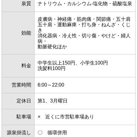
泉質
ナトリウム・カルシウム-塩化物・硫酸塩泉
皮膚病・神経痛・筋肉痛・関節痛・五十肩
五十肩・運動麻痺・打ち身・ねんざ・くじ
き
効能
消化器病・冷え性・切り傷・やけど・婦人
病・
動脈硬化ほか
中学生以上150円、小学生100円
料金
洗髪料100円
営業時間
6:00～22:00
定休日
第1、3月曜日
駐車場
× 近くに市営駐車場あり
源泉掛流し
〇 循環併用