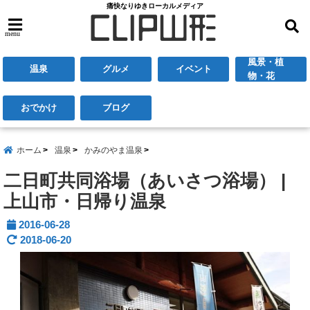
痛快なりゆきローカルメディア
menu
風景・植
温泉
グルメ
イベント
物・花
おでかけ
ブログ
ホーム
温泉
かみのやま温泉
二日町共同浴場（あいさつ浴場） |
上山市・日帰り温泉
2016-06-28
2018-06-20