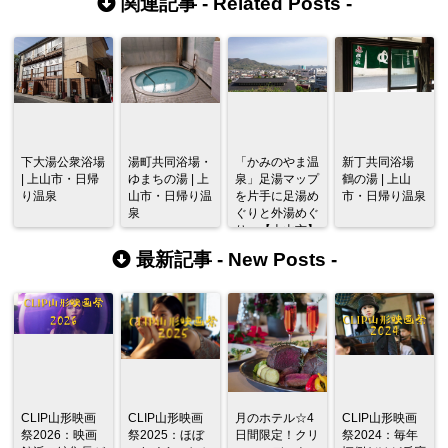
関連記事 -
Related Posts
-
下大湯公衆浴場
湯町共同浴場・
「かみのやま温
新丁共同浴場
| 上山市・日帰
ゆまちの湯 | 上
泉」足湯マップ
鶴の湯 | 上山
り温泉
山市・日帰り温
を片手に足湯め
市・日帰り温泉
泉
ぐりと外湯めぐ
り 【上山市】
最新記事 -
New Posts
-
CLIP山形映画
CLIP山形映画
月のホテル☆4
CLIP山形映画
祭2026：映画
祭2025：ほぼ
日間限定！クリ
祭2024：毎年