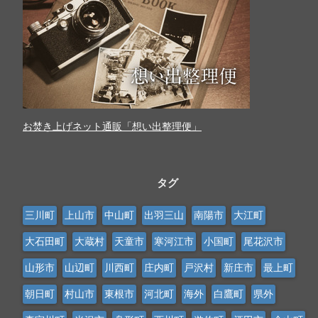
お焚き上げネット通販「想い出整理便」
タグ
三川町
上山市
中山町
出羽三山
南陽市
大江町
大石田町
大蔵村
天童市
寒河江市
小国町
尾花沢市
山形市
山辺町
川西町
庄内町
戸沢村
新庄市
最上町
朝日町
村山市
東根市
河北町
海外
白鷹町
県外