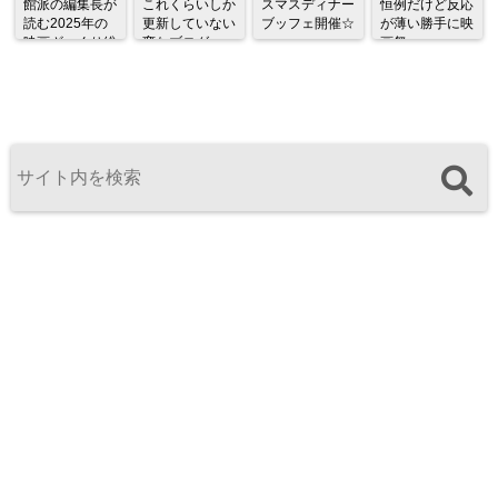
館派の編集長が
これくらいしか
スマスディナー
恒例だけど反応
読む2025年の
更新していない
ブッフェ開催☆
が薄い勝手に映
映画ざっくり総
変なブログ
画祭
監