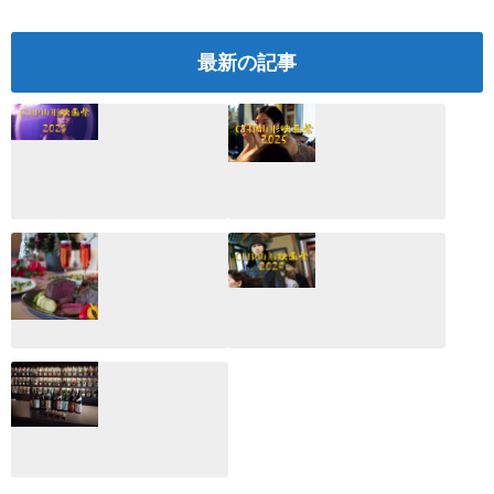
最新の記事
CLIP山形映画祭
CLIP山形映画祭
2026：映画館派の
2025：ほぼこれく
編集長が読む2025
らいしか更新して
年の映画ざっくり
いない変なブログ
総監
2025.03.03
2026.02.27
月のホテル☆4日
CLIP山形映画祭
間限定！クリスマ
2024：毎年恒例だ
スディナーブッフ
けど反応が薄い勝
ェ開催☆
手に映画祭
2024.12.02
2024.03.08
ALL DAY DINING