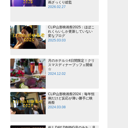
画ざっくり総監
2026.02.27
CLIP山形映画祭2025：ほぼこ
れくらいしか更新していない
変なブログ
2025.03.03
月のホテル☆4日間限定！クリ
スマスディナーブッフェ開催
☆
2024.12.02
CLIP山形映画祭2024：毎年恒
例だけど反応が薄い勝手に映
画祭
2024.03.08
ALL DAY DINING月のみち：月