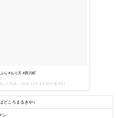
ぷら #もり天 #西川町
が投稿した写真 –
2016 11月 4 8:38午後 PDT
そばどころまるきや）
メン