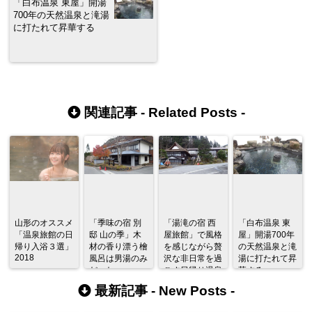
「白布温泉 東屋」開湯
700年の天然温泉と滝湯
に打たれて昇華する
関連記事 -
Related Posts
-
山形のオススメ
「季味の宿 別
「湯滝の宿 西
「白布温泉 東
「温泉旅館の日
邸 山の季」木
屋旅館」で風格
屋」開湯700年
帰り入浴３選」
材の香り漂う檜
を感じながら贅
の天然温泉と滝
2018
風呂は男湯のみ
沢な非日常を過
湯に打たれて昇
だった
ごす日帰り温泉
華する
最新記事 -
New Posts
-