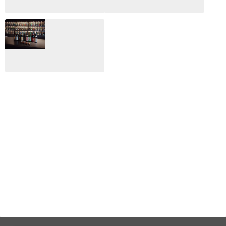
2026.02.27
月のホテル☆4日
CLIP山形映画祭
間限定！クリスマ
2024：毎年恒例だ
スディナーブッフ
けど反応が薄い勝
ェ開催☆
手に映画祭
2024.12.02
2024.03.08
ALL DAY DINING
月のみち：月のホ
テル直営レストラ
ン
2024.02.17