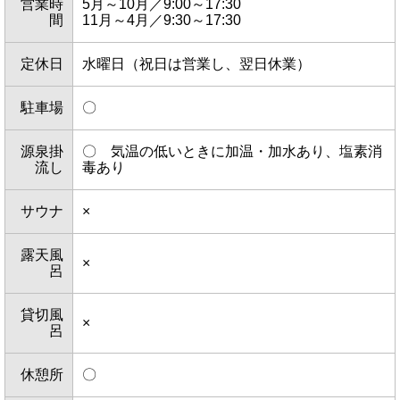
営業時
5月～10月／9:00～17:30
間
11月～4月／9:30～17:30
定休日
水曜日（祝日は営業し、翌日休業）
駐車場
〇
源泉掛
〇 気温の低いときに加温・加水あり、塩素消
流し
毒あり
サウナ
×
露天風
×
呂
貸切風
×
呂
休憩所
〇