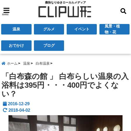
痛快なりゆきローカルメディア
menu
風景・植
温泉
グルメ
イベント
物・花
おでかけ
ブログ
ホーム
温泉
白布温泉
「白布森の館 」 白布らしい温泉の入
浴料は395円・・・400円でよくな
い？
2016-12-29
2018-04-02