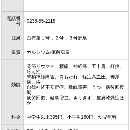
電話番
0238-55-2118
号
源泉
白布第１号，２号，３号源泉
泉質
カルシウム-硫酸塩泉
関節リウマチ、腰痛、神経痛、五十肩、打撲、
冷え性
末梢神経障害、胃もたれ、軽症高血圧、糖尿
病、痔
効能
自律神経不安定症、睡眠障害、うつ、病後回復
期
疲労回復、健康増進、きりきず、皮膚乾燥症ほ
か
料金
中学生以上395円、小学生160円、幼児無料