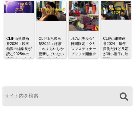
CLIP山形映画
CLIP山形映画
月のホテル☆4
CLIP山形映画
祭2026：映画
祭2025：ほぼ
日間限定！クリ
祭2024：毎年
館派の編集長が
これくらいしか
スマスディナー
恒例だけど反応
読む2025年の
更新していない
ブッフェ開催☆
が薄い勝手に映
映画ざっくり総
変なブログ
画祭
監