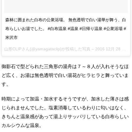
森林に囲まれた白布の公衆浴場。 無色透明で白い湯華が舞う、白
布らしいお湯でした。 #白布温泉 #温泉 #日帰り温泉 #公衆浴場 #
米沢市
山形CLIPさん(@yamagataclip)が投稿した写真 –
2016 12月 28 7:34午前 PST
御影石で型どられた三角形の湯舟は７～８人が入れそうなほ
ど広く、お湯は無色透明で白い湯花がヒラヒラと舞っていま
す。
時期によって加温・加水するそうですが、加水した薄さは感
じられませんでした。塩素消毒しているわりに匂いはなく、
きちんと温泉感があって湯上りサッパリしている白布らしい
カルシウムな温泉。