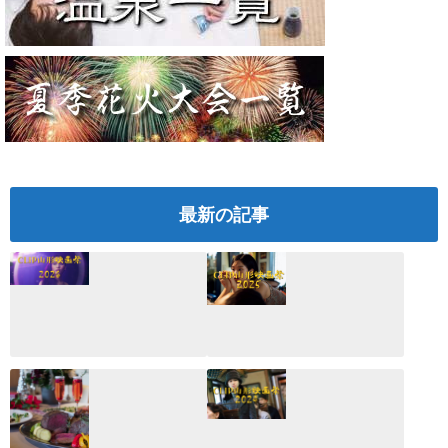
最新の記事
CLIP山形映画祭
CLIP山形映画祭
2026：映画館派の
2025：ほぼこれく
編集長が読む2025
らいしか更新して
年の映画ざっくり
いない変なブログ
総監
2025.03.03