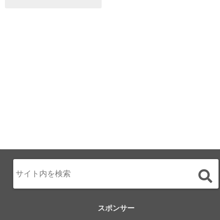
ALL DAY DINING
月のみち：月のホ
テル直営レストラ
ン
2024.02.17
スポンサー