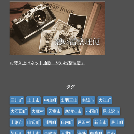
お焚き上げネット通販「想い出整理便」
タグ
三川町
上山市
中山町
出羽三山
南陽市
大江町
大石田町
大蔵村
天童市
寒河江市
小国町
尾花沢市
山形市
山辺町
川西町
庄内町
戸沢村
新庄市
最上町
朝日町
村山市
東根市
河北町
海外
白鷹町
県外