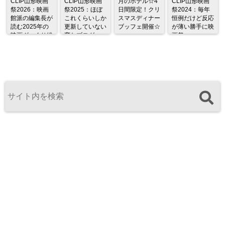
CLIP山形映画
CLIP山形映画
月のホテル☆4
CLIP山形映画
祭2026：映画
祭2025：ほぼ
日間限定！クリ
祭2024：毎年
館派の編集長が
これくらいしか
スマスディナー
恒例だけど反応
読む2025年の
更新していない
ブッフェ開催☆
が薄い勝手に映
映画ざっくり総
変なブログ
画祭
監