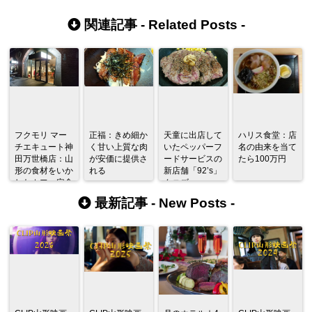
関連記事 -
Related Posts
-
フクモリ マー
正福：きめ細か
天童に出店して
ハリス食堂：店
チエキュート神
く甘い上質な肉
いたペッパーフ
名の由来を当て
田万世橋店：山
が安価に提供さ
ードサービスの
たら100万円
形の食材をいか
れる
新店舗「92’s」
したカフェ定食
クニズ
で舌つづみを打
最新記事 -
New Posts
-
つ