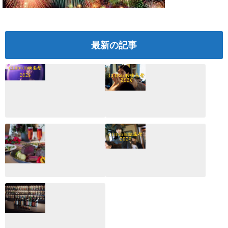
最新の記事
CLIP山形映画祭
CLIP山形映画祭
2026：映画館派の
2025：ほぼこれく
編集長が読む2025
らいしか更新して
年の映画ざっくり
いない変なブログ
総監
2025.03.03
2026.02.27
月のホテル☆4日
CLIP山形映画祭
間限定！クリスマ
2024：毎年恒例だ
スディナーブッフ
けど反応が薄い勝
ェ開催☆
手に映画祭
2024.12.02
2024.03.08