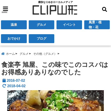
痛快なりゆきローカルメディア
menu
風景・植
温泉
グルメ
イベント
物・花
おでかけ
ブログ
ホーム
グルメ
その他（グルメ）
食楽亭 旭屋、この味でこのコスパは
お得感ありありなのでした
2016-07-02
2018-04-02