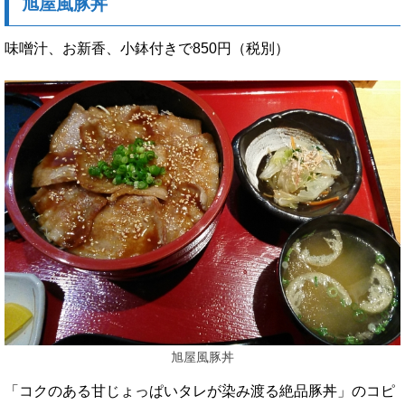
旭屋風豚丼
味噌汁、お新香、小鉢付きで850円（税別）
旭屋風豚丼
「コクのある甘じょっぱいタレが染み渡る絶品豚丼」のコピ