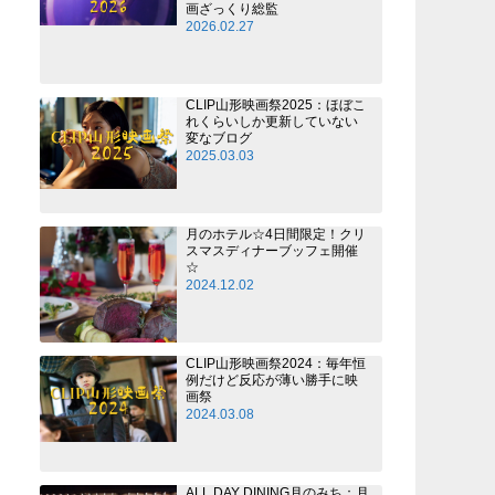
画ざっくり総監
2026.02.27
CLIP山形映画祭2025：ほぼこ
れくらいしか更新していない
変なブログ
2025.03.03
月のホテル☆4日間限定！クリ
スマスディナーブッフェ開催
☆
2024.12.02
CLIP山形映画祭2024：毎年恒
例だけど反応が薄い勝手に映
画祭
2024.03.08
ALL DAY DINING月のみち：月