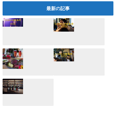
最新の記事
CLIP山形映画祭
CLIP山形映画祭
2026：映画館派の
2025：ほぼこれく
編集長が読む2025
らいしか更新して
年の映画ざっくり
いない変なブログ
総監
2025.03.03
2026.02.27
月のホテル☆4日
CLIP山形映画祭
間限定！クリスマ
2024：毎年恒例だ
スディナーブッフ
けど反応が薄い勝
ェ開催☆
手に映画祭
2024.12.02
2024.03.08
ALL DAY DINING
月のみち：月のホ