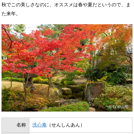
秋でこの美しさなのに、オススメは春や夏だというので、ま
た来年。
名称
洗心庵
（せんしんあん）