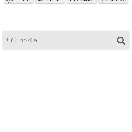
映画ざっくり総
変なブログ
画祭
監