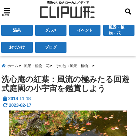
痛快なりゆきローカルメディア
menu
風景・植
温泉
グルメ
イベント
物・花
おでかけ
ブログ
ホーム
風景・植物・花
その他（風景・植物）
洗心庵の紅葉：風流の極みたる回遊
式庭園の小宇宙を鑑賞しよう
2018-11-18
2023-02-17