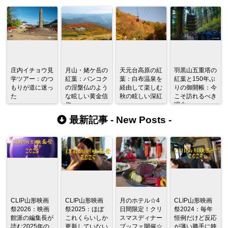
庄内イチョウ見
月山・姥ケ岳の
天元台高原の紅
羽黒山五重塔の
学ツアー：のつ
紅葉：バンコク
葉：白布温泉を
紅葉と150年ぶ
もりが道に迷っ
の涅槃仏のよう
経由して楽しむ
りの御開帳：今
た
な眩しい黄金信
秋の眩しい深紅
こそ訪れるべき
仰
理由
最新記事 -
New Posts
-
CLIP山形映画
CLIP山形映画
月のホテル☆4
CLIP山形映画
祭2026：映画
祭2025：ほぼ
日間限定！クリ
祭2024：毎年
館派の編集長が
これくらいしか
スマスディナー
恒例だけど反応
読む2025年の
更新していない
ブッフェ開催☆
が薄い勝手に映