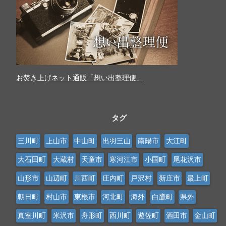
お焚き上げネット通販「想い出整理便」
タグ
三川町
上山市
中山町
出羽三山
南陽市
大江町
大石田町
大蔵村
天童市
寒河江市
小国町
尾花沢市
山形市
山辺町
川西町
庄内町
戸沢村
新庄市
最上町
朝日町
村山市
東根市
河北町
海外
白鷹町
県外
真室川町
米沢市
舟形町
西川町
遊佐町
酒田市
金山町