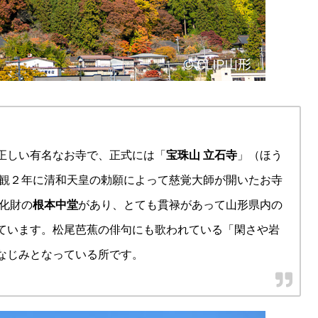
正しい有名なお寺で、正式には「
宝珠山 立石寺
」（ほう
貞観２年に清和天皇の勅願によって慈覚大師が開いたお寺
化財の
根本中堂
があり、とても貫禄があって山形県内の
ています。松尾芭蕉の俳句にも歌われている「閑さや岩
なじみとなっている所です。