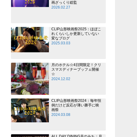
画ざっくり総監
2026.02.27
CLIP山形映画祭2025：ほぼこ
れくらいしか更新していない
変なブログ
2025.03.03
月のホテル☆4日間限定！クリ
スマスディナーブッフェ開催
☆
2024.12.02
CLIP山形映画祭2024：毎年恒
例だけど反応が薄い勝手に映
画祭
2024.03.08
ALL DAY DINING月のみち：月