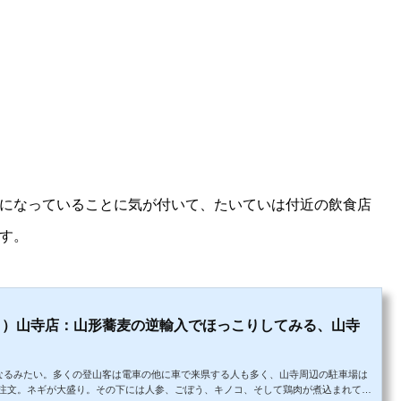
になっていることに気が付いて、たいていは付近の飲食店
す。
う）山寺店：山形蕎麦の逆輸入でほっこりしてみる、山寺
になるみたい。多くの登山客は電車の他に車で来県する人も多く、山寺周辺の駐車場は
注文。ネギが大盛り。その下には人参、ごぼう、キノコ、そして鶏肉が煮込まれてい