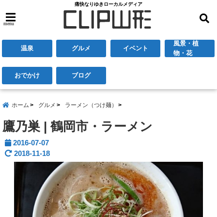
痛快なりゆきローカルメディア
menu
風景・植
温泉
グルメ
イベント
物・花
おでかけ
ブログ
ホーム
グルメ
ラーメン（つけ麺）
鷹乃巣 | 鶴岡市・ラーメン
2016-07-07
2018-11-18