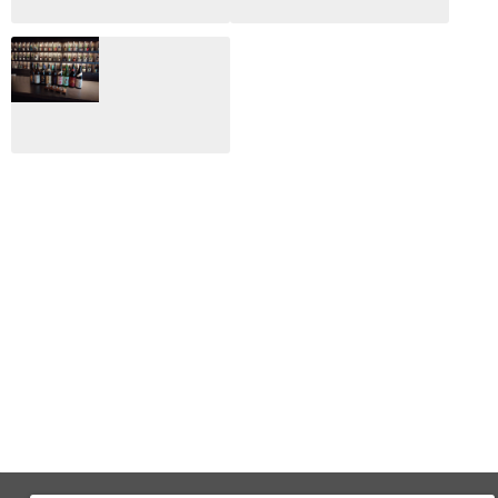
月のホテル☆4日
CLIP山形映画祭
間限定！クリスマ
2024：毎年恒例だ
スディナーブッフ
けど反応が薄い勝
ェ開催☆
手に映画祭
2024.12.02
2024.03.08
ALL DAY DINING
月のみち：月のホ
テル直営レストラ
ン
2024.02.17