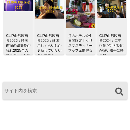
CLIP山形映画
CLIP山形映画
月のホテル☆4
CLIP山形映画
祭2026：映画
祭2025：ほぼ
日間限定！クリ
祭2024：毎年
館派の編集長が
これくらいしか
スマスディナー
恒例だけど反応
読む2025年の
更新していない
ブッフェ開催☆
が薄い勝手に映
映画ざっくり総
変なブログ
画祭
監