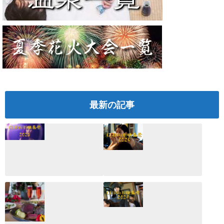
最新の記事
CLIP山形映画祭
CLIP山形映画祭
2026：映画館派の
2025：ほぼこれく
編集長が読む2025
らいしか更新して
年の映画ざっくり
いない変なブログ
総監
2025.03.03
2026.02.27