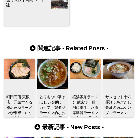
社
関連記事 -
Related Posts
-
町田商店 東根
とりもつ中華そ
横浜家系ラーメ
サンセット十六
店：元気すぎる
ば 山八金助：
ン 武来漢：鶴
羅漢：あごだし
横浜家系ラーメ
万人受け鶏モツ
岡に誕生した濃
醤油の逸品シン
ンが東根市にや
ラーメン的な独
厚豚骨ラーメン
プルラーメン
ってきた
自アレンジ店
を食べに行こう
最新記事 -
New Posts
-