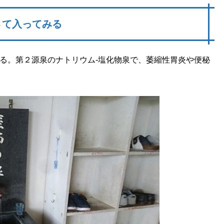
さて入ってみる
る。第２源泉のナトリウム-塩化物泉で、萎縮性胃炎や便秘