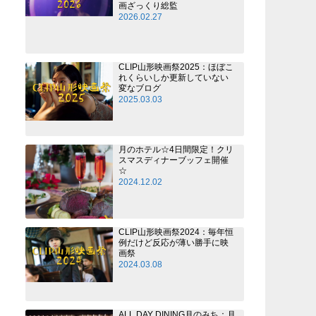
画ざっくり総監
2026.02.27
CLIP山形映画祭2025：ほぼこ
れくらいしか更新していない
変なブログ
2025.03.03
月のホテル☆4日間限定！クリ
スマスディナーブッフェ開催
☆
2024.12.02
CLIP山形映画祭2024：毎年恒
例だけど反応が薄い勝手に映
画祭
2024.03.08
ALL DAY DINING月のみち：月