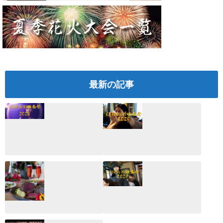
最新の記事
CLIP山形映画祭
CLIP山形映画祭
2026：映画館派の
2025：ほぼこれく
編集長が読む2025
らいしか更新して
年の映画ざっくり
いない変なブログ
総監
2025.03.03
2026.02.27
月のホテル☆4日
CLIP山形映画祭