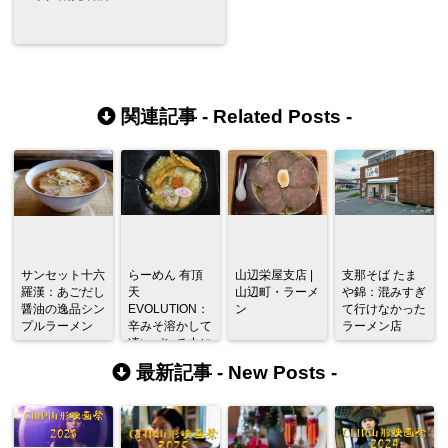
関連記事 -
Related Posts
-
サンセット十六
らーめん 有頂
山辺栄屋支店 |
支那そば たま
羅漢：あごだし
天
山辺町・ラーメ
や錦：混みすぎ
醤油の逸品シン
EVOLUTION：
ン
て行けなかった
プルラーメン
辛みそ溶かして
ラーメン店
凄いパンチ力に
なり無敵になる
最新記事 -
New Posts
-