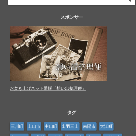
スポンサー
お焚き上げネット通販「想い出整理便」
タグ
三川町
上山市
中山町
出羽三山
南陽市
大江町