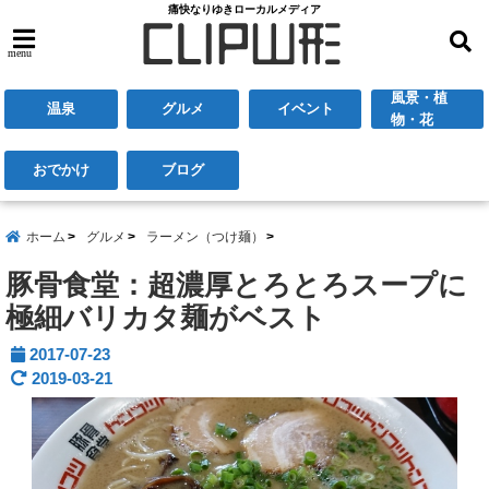
痛快なりゆきローカルメディア
menu
風景・植
温泉
グルメ
イベント
物・花
おでかけ
ブログ
ホーム
グルメ
ラーメン（つけ麺）
豚骨食堂：超濃厚とろとろスープに
極細バリカタ麺がベスト
2017-07-23
2019-03-21