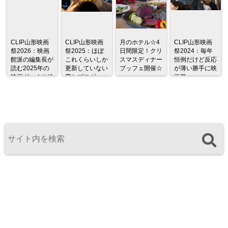
CLIP山形映画
CLIP山形映画
月のホテル☆4
CLIP山形映画
祭2026：映画
祭2025：ほぼ
日間限定！クリ
祭2024：毎年
館派の編集長が
これくらいしか
スマスディナー
恒例だけど反応
読む2025年の
更新していない
ブッフェ開催☆
が薄い勝手に映
映画ざっくり総
変なブログ
画祭
監