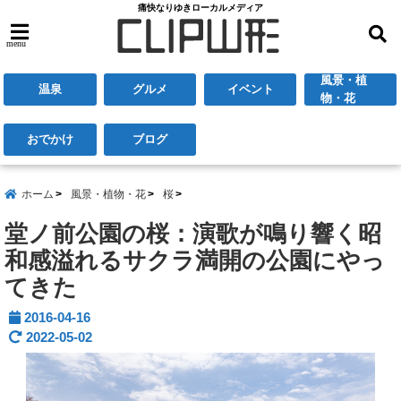
痛快なりゆきローカルメディア
menu
風景・植
温泉
グルメ
イベント
物・花
おでかけ
ブログ
ホーム
風景・植物・花
桜
堂ノ前公園の桜：演歌が鳴り響く昭
和感溢れるサクラ満開の公園にやっ
てきた
2016-04-16
2022-05-02