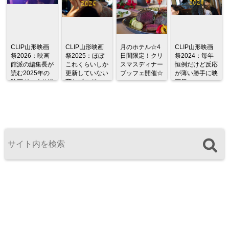
CLIP山形映画
CLIP山形映画
月のホテル☆4
CLIP山形映画
祭2026：映画
祭2025：ほぼ
日間限定！クリ
祭2024：毎年
館派の編集長が
これくらいしか
スマスディナー
恒例だけど反応
読む2025年の
更新していない
ブッフェ開催☆
が薄い勝手に映
映画ざっくり総
変なブログ
画祭
監