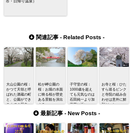
市・日帰り温泉）
関連記事 -
Related Posts
-
大山公園の桜：
松が岬公園の
子守堂の桜：
お寺と桜：ひた
かつて天領と呼
桜：お堀の水面
1000歳を超え
すら巡るピンク
ばれた酒蔵の町
に映る桜が歴史
ても元気なのは
と寺院の組み合
と、公園ができ
ある景観を演出
石田純一より加
わせは意外に鮮
るまでの歴史。
する
藤茶に近い
烈だった
最新記事 -
New Posts
-