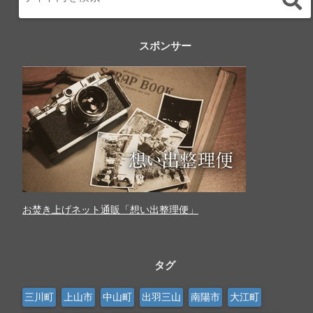
スポンサー
お焚き上げネット通販「想い出整理便」
タグ
三川町
上山市
中山町
出羽三山
南陽市
大江町