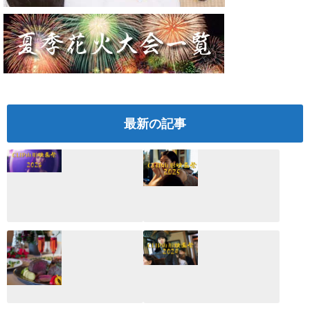
最新の記事
CLIP山形映画祭
CLIP山形映画祭
2026：映画館派の
2025：ほぼこれく
編集長が読む2025
らいしか更新して
年の映画ざっくり
いない変なブログ
総監
2025.03.03
2026.02.27
月のホテル☆4日
CLIP山形映画祭