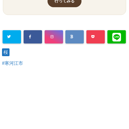
行ってみる
桜
寒河江市