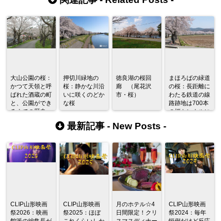
大山公園の桜：
押切川緑地の
徳良湖の桜回
まほろばの緑道
かつて天領と呼
桜：静かな川沿
廊 （尾花沢
の桜：長距離に
ばれた酒蔵の町
いに咲くのどか
市・桜）
わたる鉄道の線
と、公園ができ
な桜
路跡地は700本
るまでの歴史。
の桜トンネルに
なる
最新記事 -
New Posts
-
CLIP山形映画
CLIP山形映画
月のホテル☆4
CLIP山形映画
祭2026：映画
祭2025：ほぼ
日間限定！クリ
祭2024：毎年
館派の編集長が
これくらいしか
スマスディナー
恒例だけど反応