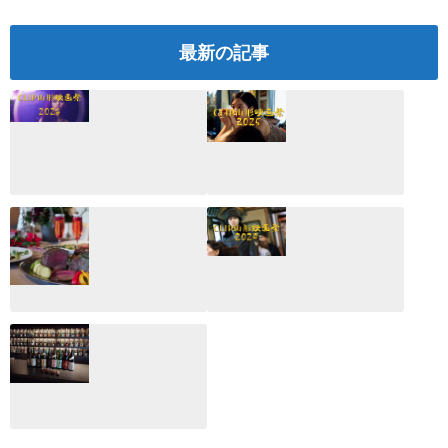
最新の記事
CLIP山形映画祭
CLIP山形映画祭
2026：映画館派の
2025：ほぼこれく
編集長が読む2025
らいしか更新して
年の映画ざっくり
いない変なブログ
総監
2025.03.03
2026.02.27
月のホテル☆4日
CLIP山形映画祭
間限定！クリスマ
2024：毎年恒例だ
スディナーブッフ
けど反応が薄い勝
ェ開催☆
手に映画祭
2024.12.02
2024.03.08
ALL DAY DINING