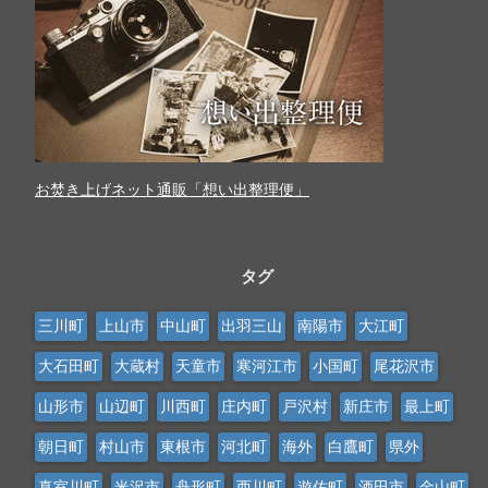
お焚き上げネット通販「想い出整理便」
タグ
三川町
上山市
中山町
出羽三山
南陽市
大江町
大石田町
大蔵村
天童市
寒河江市
小国町
尾花沢市
山形市
山辺町
川西町
庄内町
戸沢村
新庄市
最上町
朝日町
村山市
東根市
河北町
海外
白鷹町
県外
真室川町
米沢市
舟形町
西川町
遊佐町
酒田市
金山町