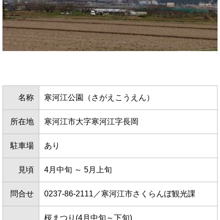
名称
寒河江公園（さがえこうえん）
所在地
寒河江市大字寒河江字長岡
駐車場
あり
見頃
4月中旬 ～ 5月上旬
問合せ
0237-86-2111／寒河江市さくらんぼ観光課
桜まつり(4月中旬～下旬)