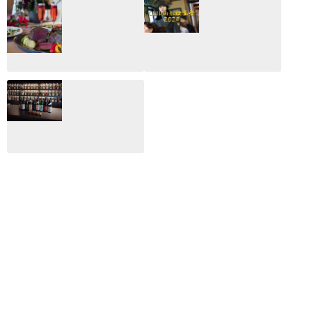
2026：映画館派の
2025：ほぼこれく
編集長が読む2025
らいしか更新して
年の映画ざっくり
いない変なブログ
総監
2025.03.03
2026.02.27
月のホテル☆4日
CLIP山形映画祭
間限定！クリスマ
2024：毎年恒例だ
スディナーブッフ
けど反応が薄い勝
ェ開催☆
手に映画祭
2024.12.02
2024.03.08
ALL DAY DINING
月のみち：月のホ
テル直営レストラ
ン
2024.02.17