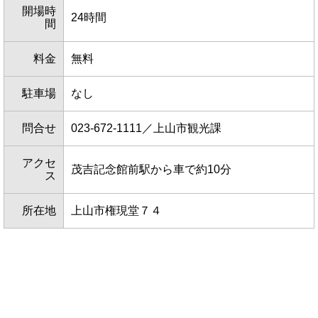
開場時
24時間
間
料金
無料
駐車場
なし
問合せ
023-672-1111／上山市観光課
アクセ
茂吉記念館前駅から車で約10分
ス
所在地
上山市権現堂７４