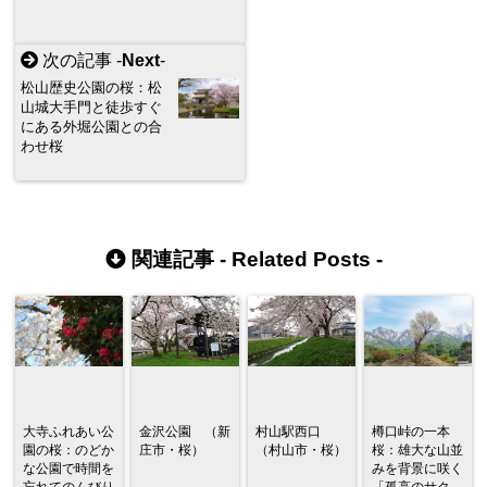
次の記事 -
Next
-
松山歴史公園の桜：松
山城大手門と徒歩すぐ
にある外堀公園との合
わせ桜
関連記事 -
Related Posts
-
大寺ふれあい公
金沢公園 （新
村山駅西口
樽口峠の一本
園の桜：のどか
庄市・桜）
（村山市・桜）
桜：雄大な山並
な公園で時間を
みを背景に咲く
忘れてのんびり
「孤高のサク