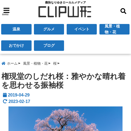
痛快なりゆきローカルメディア
menu
風景・植
温泉
グルメ
イベント
物・花
おでかけ
ブログ
ホーム
風景・植物・花
桜
権現堂のしだれ桜：雅やかな晴れ着
を思わせる振袖桜
2019-04-29
2023-02-17