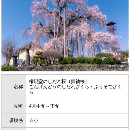
権現堂のしだれ桜（振袖桜）
名称
ごんげんどうのしだれざくら・ふりそでざく
ら
見頃
4月中旬～下旬
規模感
☆小