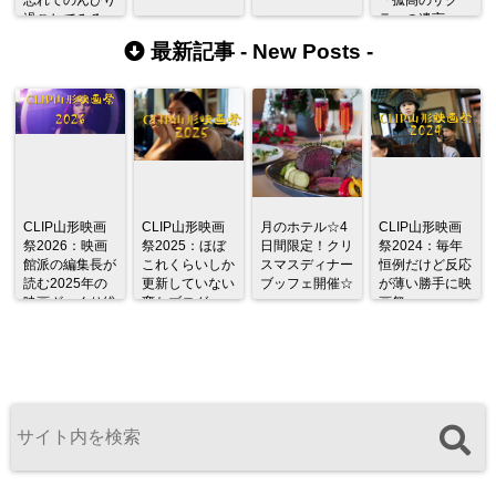
過ごしてみる
ラ」の遺言
最新記事 -
New Posts
-
CLIP山形映画
CLIP山形映画
月のホテル☆4
CLIP山形映画
祭2026：映画
祭2025：ほぼ
日間限定！クリ
祭2024：毎年
館派の編集長が
これくらいしか
スマスディナー
恒例だけど反応
読む2025年の
更新していない
ブッフェ開催☆
が薄い勝手に映
映画ざっくり総
変なブログ
画祭
監