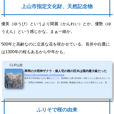
上山市指定文化財、天然記念物
優美（ゆうび）というより閑麗（かんれい）とか、優艶（ゆ
うえん）という感じかな。まぁ一緒か。
500年と高齢なのに立派な花を咲かせている。長井や白鷹に
は1300年の桜もあるから中年かも。
CLIP山形
草岡の大明神ザクラ：個人宅の桜の巨木は国内最大級だった
https://clipyamagata.com/kusaoka
長井市の市街地から少し離れたところ、長井駅から車で約10分～15分くらいと思われるところ
に「草岡の大明神桜」があります。広い駐車場に警備員が2名もいたので意外でしたが、実は
個人宅に植えられているらしいのです。車を降りると風が吹いてきた・・・散り際の桜が一気
に散っていきます。道路沿いの桜を撮影しようとしたら警備員が注意するどころか「車が来た
ら止めるから安心して撮影していいよ」などと言ってくれる。泣きそう。先に進み、メインの
国指定天然記念物の桜の巨木を目にします。夕方に訪れたので撮影はイマイチ。樹齢は...
ふりそで桜の由来