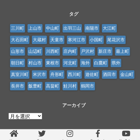
タグ
三川町
上山市
中山町
出羽三山
南陽市
大江町
大石田町
大蔵村
天童市
寒河江市
小国町
尾花沢市
山形市
山辺町
川西町
庄内町
戸沢村
新庄市
最上町
朝日町
村山市
東根市
河北町
海外
白鷹町
県外
真室川町
米沢市
舟形町
西川町
遊佐町
酒田市
金山町
長井市
飯豊町
高畠町
鮭川村
鶴岡市
アーカイブ
ア
ー
カ
イ