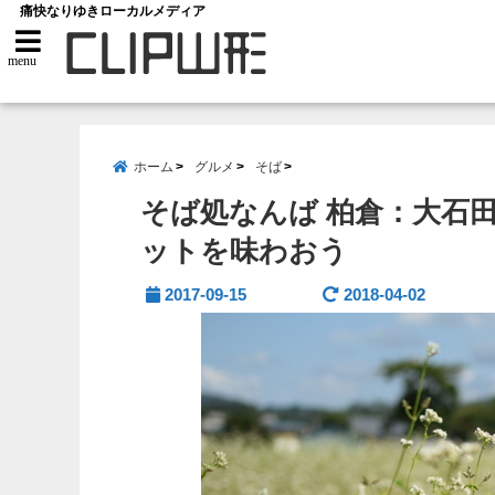
痛快なりゆきローカルメディア
menu
ホーム
グルメ
そば
そば処なんば 柏倉：大石
ットを味わおう
2017-09-15
2018-04-02