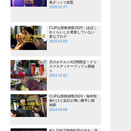
画ざっくり総監
2026.02.27
CLIP山形映画祭2025：ほぼこ
れくらいしか更新していない
変なブログ
2025.03.03
月のホテル☆4日間限定！クリ
スマスディナーブッフェ開催
☆
2024.12.02
CLIP山形映画祭2024：毎年恒
例だけど反応が薄い勝手に映
画祭
2024.03.08
ALL DAY DINING月のみち：月