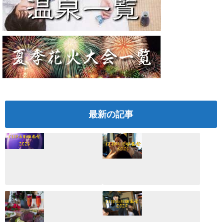
最新の記事
CLIP山形映画祭
CLIP山形映画祭
2026：映画館派の
2025：ほぼこれく
編集長が読む2025
らいしか更新して
年の映画ざっくり
いない変なブログ