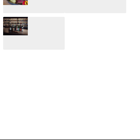
総監
2025.03.03
2026.02.27
月のホテル☆4日
CLIP山形映画祭
間限定！クリスマ
2024：毎年恒例だ
スディナーブッフ
けど反応が薄い勝
ェ開催☆
手に映画祭
2024.12.02
2024.03.08
ALL DAY DINING
月のみち：月のホ
テル直営レストラ
ン
2024.02.17