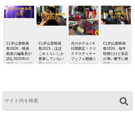
CLIP山形映画
CLIP山形映画
月のホテル☆4
CLIP山形映画
祭2026：映画
祭2025：ほぼ
日間限定！クリ
祭2024：毎年
館派の編集長が
これくらいしか
スマスディナー
恒例だけど反応
読む2025年の
更新していない
ブッフェ開催☆
が薄い勝手に映
映画ざっくり総
変なブログ
画祭
監