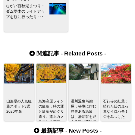
ながい百秋湖まつり：
ダム堤体のライトアッ
プを観に行ったり･･･
関連記事 -
Related Posts
-
山形県の人気紅
鳥海高原ライン
滑川温泉 福島
石行寺の紅葉：
葉スポット3選
の紅葉：時の運
屋：秘境に佇む
晴れた日の真っ
2020年版
と紅葉がめぐり
歴史ある温泉
赤なイロハモミ
逢う、路上カメ
は、湯治客を迎
ジをみつけた
ラマンの葛藤
える姿が新鮮で
あった。
最新記事 -
New Posts
-