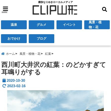
痛快なりゆきローカルメディア
menu
風景・植
温泉
グルメ
イベント
物・花
おでかけ
ブログ
ホーム
風景・植物・花
紅葉
西川町大井沢の紅葉：のどかすぎて
耳鳴りがする
2020-10-30
2023-02-16