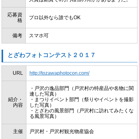
応募資
プロ以外なら誰でもOK
格
備考
スマホ可
とざわフォトコンテスト２０１７
URL
http://tozawaphotocon.com/
・戸沢の逸品部門（戸沢村の特産品や名物に関
連した写真）
紹介・
・まつりイベント部門（祭りやイベントを撮影
内容
した写真）
・とざわの風景部門（戸沢村に訪れてみたくな
る風景写真）
主催
戸沢村・戸沢村観光物産協会