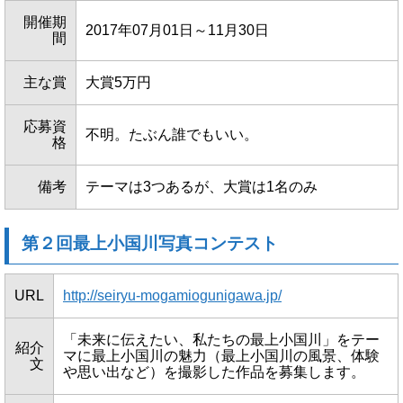
開催期
2017年07月01日～11月30日
間
主な賞
大賞5万円
応募資
不明。たぶん誰でもいい。
格
備考
テーマは3つあるが、大賞は1名のみ
第２回最上小国川写真コンテスト
URL
http://seiryu-mogamiogunigawa.jp/
「未来に伝えたい、私たちの最上小国川」をテー
紹介
マに最上小国川の魅力（最上小国川の風景、体験
文
や思い出など）を撮影した作品を募集します。