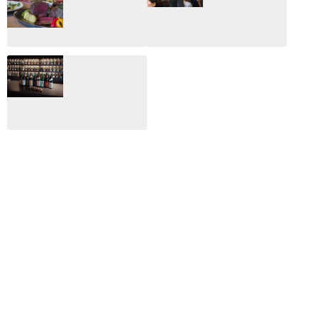
年の映画ざっくり
いない変なブログ
総監
2025.03.03
2026.02.27
月のホテル☆4日
CLIP山形映画祭
間限定！クリスマ
2024：毎年恒例だ
スディナーブッフ
けど反応が薄い勝
ェ開催☆
手に映画祭
2024.12.02
2024.03.08
ALL DAY DINING
月のみち：月のホ
テル直営レストラ
ン
2024.02.17