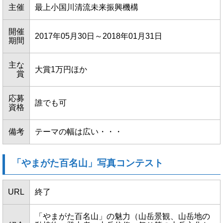
主催
最上小国川清流未来振興機構
開催
2017年05月30日～2018年01月31日
期間
主な
大賞1万円ほか
賞
応募
誰でも可
資格
備考
テーマの幅は広い・・・
「やまがた百名山」写真コンテスト
URL
終了
「やまがた百名山」の魅力（山岳景観、山岳地の