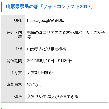
山形県県民の森『フォトコンテスト2017』
URL
https://goo.gl/WnNJfc
紹介・内
県民の森エリア内の森林や湖沼、人々の様子
容
等
主催
山形県みどり推進機構
開催期間
2017年6月10日～9月30日
主な賞
大賞3万円ほか
応募資格
特になし
備考
入賞含めて20人が受賞できる