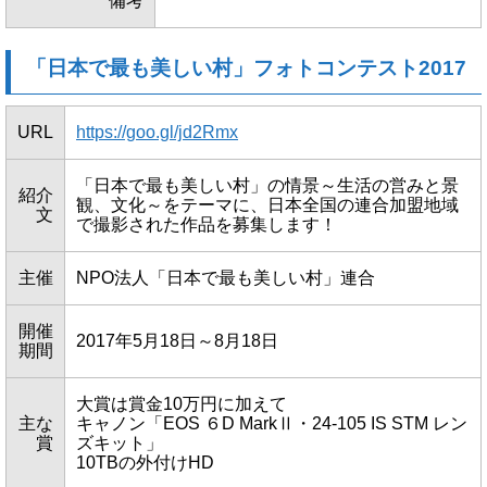
備考
「日本で最も美しい村」フォトコンテスト2017
URL
https://goo.gl/jd2Rmx
「日本で最も美しい村」の情景～生活の営みと景
紹介
観、文化～をテーマに、日本全国の連合加盟地域
文
で撮影された作品を募集します！
主催
NPO法人「日本で最も美しい村」連合
開催
2017年5月18日～8月18日
期間
大賞は賞金10万円に加えて
主な
キャノン「EOS ６D MarkⅡ・24-105 IS STM レン
賞
ズキット」
10TBの外付けHD