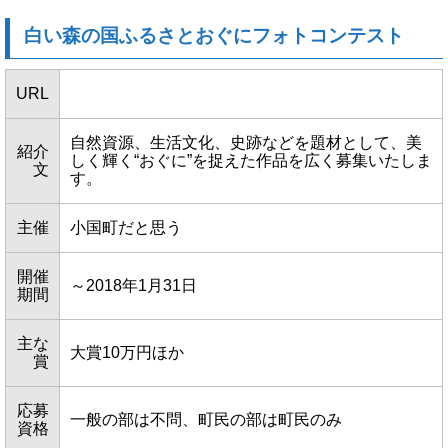
白い森の国ふるさとおぐにフォトコンテスト
URL
自然資源、生活文化、史跡などを題材として、美
紹介
しく輝く“おぐに”を捉えた作品を広く募集いたしま
文
す。
主催
小国町だと思う
開催
～2018年1月31日
期間
主な
大賞10万円ほか
賞
応募
一般の部は不問、町民の部は町民のみ
資格