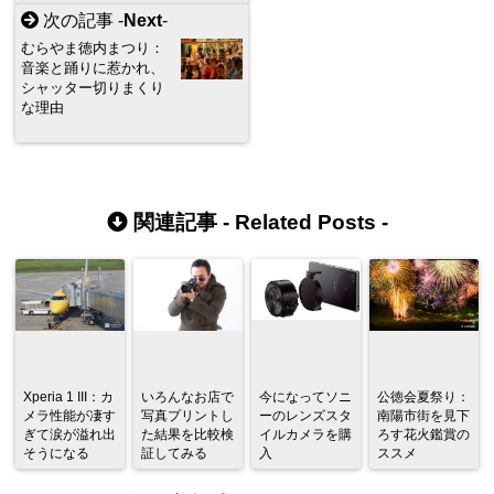
次の記事 -
Next
-
むらやま徳内まつり：
音楽と踊りに惹かれ、
シャッター切りまくり
な理由
関連記事 -
Related Posts
-
Xperia 1 III：カ
いろんなお店で
今になってソニ
公徳会夏祭り：
メラ性能が凄す
写真プリントし
ーのレンズスタ
南陽市街を見下
ぎて涙が溢れ出
た結果を比較検
イルカメラを購
ろす花火鑑賞の
そうになる
証してみる
入
ススメ