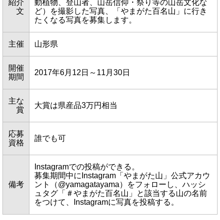
紹介
動植物、登山者、山岳信仰・祭り等の山岳文化な
文
ど）を撮影した写真、「やまがた百名山」に行き
たくなる写真を募集します。
主催
山形県
開催
2017年6月12日～11月30日
期間
主な
大賞は県産品3万円相当
賞
応募
誰でも可
資格
Instagramでの投稿ができる。
募集期間中にInstagram「やまがた山」公式アカウ
備考
ント（@yamagatayama）をフォローし、ハッシ
ュタグ「＃やまがた百名山」と該当する山の名前
をつけて、Instagramに写真を投稿する。