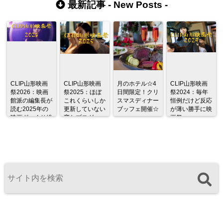
最新記事 -
New Posts
-
CLIP山形映画
CLIP山形映画
月のホテル☆4
CLIP山形映画
祭2026：映画
祭2025：ほぼ
日間限定！クリ
祭2024：毎年
館派の編集長が
これくらいしか
スマスディナー
恒例だけど反応
読む2025年の
更新していない
ブッフェ開催☆
が薄い勝手に映
映画ざっくり総
変なブログ
画祭
監