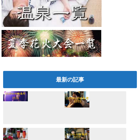
最新の記事
CLIP山形映画祭
CLIP山形映画祭
2026：映画館派の
2025：ほぼこれく
編集長が読む2025
らいしか更新して