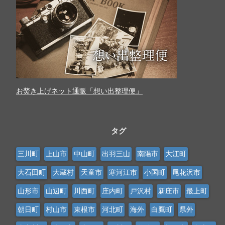
お焚き上げネット通販「想い出整理便」
タグ
三川町
上山市
中山町
出羽三山
南陽市
大江町
大石田町
大蔵村
天童市
寒河江市
小国町
尾花沢市
山形市
山辺町
川西町
庄内町
戸沢村
新庄市
最上町
朝日町
村山市
東根市
河北町
海外
白鷹町
県外