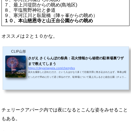
７、最上川堤防からの眺め(島地区)
８、平塩熊野神社と参道
９、寒河江川と臥龍橋（陣ヶ峯からの眺め）
１０、本山慈恩寺と山王台公園からの眺め
オススメは２と１０かな。
CLIP山形
さがえ さくらんぼの祭典：花火情報から秘密の駐車場裏ワザ
まで教えてしまう
https://clipyamagata.com/cherryfes
花火を撮影しに訪れただけ、という人はかなり多くて往復渋滞に巻き込まれたはず。筆者は暇
だったので早めに行って遅く帰るのです。駐車場について最上川ふるさと総合公園（チェリー
クアパーク）に隣接する駐車場をはじめ、周辺には沢山あり迷うこともない。ただ、最も近い
ところから埋まっていき18時過ぎ頃になると満車になりはじめる。裏ワザ山形自動車道（高速
道路）は寒河江ICの次のICが寒河江SAとなっていて、スマートインターチェンジ（ETC専用
のIC）となっている。寒河江SAは、ほぼ隣接するように最上川ふるさと総合公園があるた...
チェリークアパーク内では夜になるとこんな姿をみせること
もある。