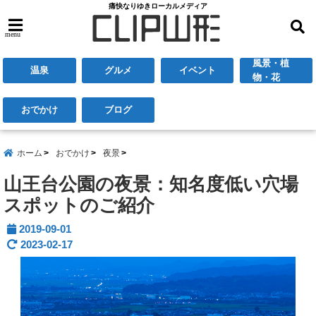
痛快なりゆきローカルメディア
menu
風景・植
温泉
グルメ
イベント
物・花
おでかけ
ブログ
ホーム
おでかけ
夜景
山王台公園の夜景：知名度低い穴場
スポットのご紹介
2019-09-01
2023-02-17