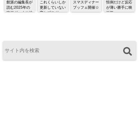
館派の編集長が
これくらいしか
スマスディナー
恒例だけど反応
読む2025年の
更新していない
ブッフェ開催☆
が薄い勝手に映
映画ざっくり総
変なブログ
画祭
監