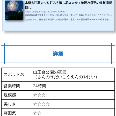
水郷大江夏まつり灯ろう流し花火大会：激混み必至の鑑賞場所
探し
https://clipyamagata.com/suigofire
詳細名称水郷大江夏まつり灯ろう流し花火大会（すいごうおおえなつまつりとうろうながしは
なびたいかい）開催地西村山郡大江町左沢区内 最上川河畔開催時間19:00～20:45駐車場あ
り 1300台無料、一部有料あり ・大江中学校駐車場・テルメ柏陵駐車場・左沢高校駐車場・
最上川ふるさと公園駐車場・役場駐車場（有料 1台500円）・中央公民館駐車場（有料 1台500
円）・マックスバリュ跡地（有料 1台500円）※役場駐車場～中央公民館駐車場～大江中学校
駐車場は無料シャトルバス運行※最上川ふるさと公園駐車場～旧最上橋付近（中郷側）...
詳細
山王台公園の夜景
スポット名
（さんのうだいこうえんのやけい）
営業時間
24時間
規模感
☆☆☆
美しさ
☆☆☆☆
雰囲気
☆☆