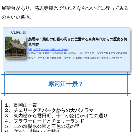
展望台があり、慈恩寺観光で訪れるならついでに行ってみる
のもいい選択。
CLIP山形
慈恩寺：葉山の山裾の高台に位置する奈良時代からの歴史を誇
る寺院
https://clipyamagata.com/jionji
慈恩寺について寒河江市の瑞宝山本山慈恩寺は、長い歴史を感じる立派な幾多の文化財を鑑賞
することのできる観光名所のひとつです。山形盆地に接する葉山の山裾の高台に位置していま
す。慈恩寺の歴史は奈良時代の724年（神亀元年）に遡り、仏僧・行基が土地を選定し、菩提
僊那が建物を建立したといいます。平安時代以降、幾多の政局や戦乱に巻き込まれて建物の焼
失など憂き目を受けてきました。そのような中でも安土桃山時代から江戸時代にかけての古建
築がよく保存されてきた寺院であり、それらが見どころになっています。建物について...
寒河江十景？
１、長岡山一帯
２、チェリークアパークからの大パノラマ
３、東内楯から君田町、十二小路にかけての通り
４、フラワーロードとチェリーランド
５、二の堰親水公園と三色の花の里
６、寒河江川橋からの眺め