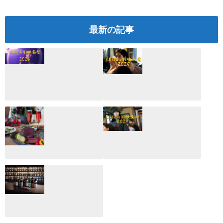
最新の記事
CLIP山形映画祭
CLIP山形映画祭
2026：映画館派の
2025：ほぼこれく
編集長が読む2025
らいしか更新して
年の映画ざっくり
いない変なブログ
総監
2025.03.03
2026.02.27
月のホテル☆4日
CLIP山形映画祭
間限定！クリスマ
2024：毎年恒例だ
スディナーブッフ
けど反応が薄い勝
ェ開催☆
手に映画祭
2024.12.02
2024.03.08
ALL DAY DINING