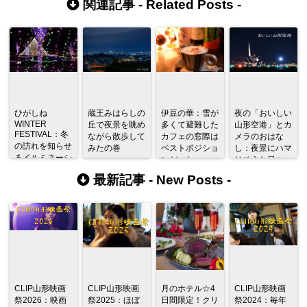
関連記事 -
Related Posts
-
ひがしね
蔵王みはらしの
伊豆の華：雪が
夜の「おいしい
WINTER
丘で夜景を眺め
多くて避難した
山形空港」とカ
FESTIVAL：冬
ながら散歩して
カフェの窓際は
メラのおはな
の訪れを知らせ
みたの巻
ベストポジショ
し：夜景にハマ
るイルミネーシ
ンだった
りそうな日々
ョンが闇夜を彩
最新記事 -
New Posts
-
る
CLIP山形映画
CLIP山形映画
月のホテル☆4
CLIP山形映画
祭2026：映画
祭2025：ほぼ
日間限定！クリ
祭2024：毎年