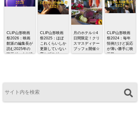
CLIP山形映画
CLIP山形映画
月のホテル☆4
CLIP山形映画
祭2026：映画
祭2025：ほぼ
日間限定！クリ
祭2024：毎年
館派の編集長が
これくらいしか
スマスディナー
恒例だけど反応
読む2025年の
更新していない
ブッフェ開催☆
が薄い勝手に映
映画ざっくり総
変なブログ
画祭
監