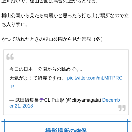
上川沿いで、楯山公園は高台の上からとなる。
楯山公園から見たら綺麗かと思ったら打ち上げ場所なので立
ち入り禁止。
かつて訪れたときの楯山公園から見た景観（冬）
今日の日本一公園からの眺めです。
天気がよくて綺麗ですね、
pic.twitter.com/mLMfTPRC
IR
— 武田編集長
CLIP山形 (@clipyamagata)
Decemb
er 21, 2018
撮影場所の確保