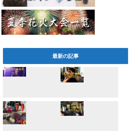
最新の記事
CLIP山形映画祭
CLIP山形映画祭
2026：映画館派の
2025：ほぼこれく
編集長が読む2025
らいしか更新して
年の映画ざっくり
いない変なブログ
総監
2025.03.03
2026.02.27