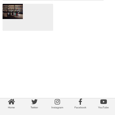
月のホテル☆4日
CLIP山形映画祭
間限定！クリスマ
2024：毎年恒例だ
スディナーブッフ
けど反応が薄い勝
ェ開催☆
手に映画祭
2024.12.02
2024.03.08
ALL DAY DINING
月のみち：月のホ
テル直営レストラ
ン
2024.02.17
Home
Twitter
Instagram
Facebook
YouTube