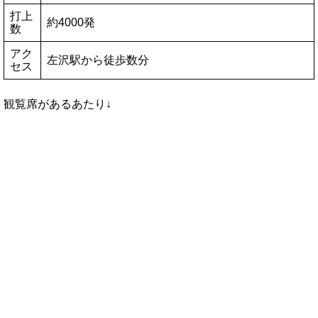
打上
約4000発
数
アク
左沢駅から徒歩数分
セス
観覧席があるあたり↓