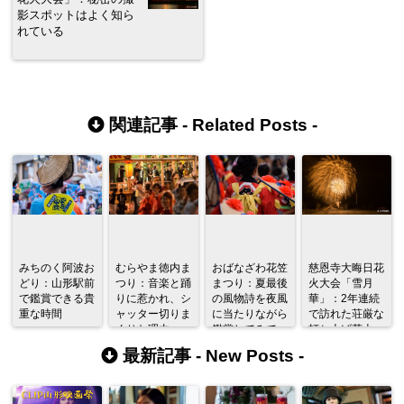
影スポットはよく知ら
れている
関連記事 -
Related Posts
-
みちのく阿波お
むらやま徳内ま
おばなざわ花笠
慈恩寺大晦日花
どり：山形駅前
つり：音楽と踊
まつり：夏最後
火大会「雪月
で鑑賞できる貴
りに惹かれ、シ
の風物詩を夜風
華」：2年連続
重な時間
ャッター切りま
に当たりながら
で訪れた荘厳な
くりな理由
鑑賞してみて
打ち上げ花火
は？
最新記事 -
New Posts
-