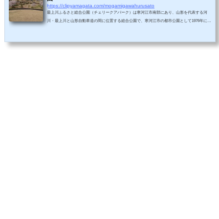
https://clipyamagata.com/mogamigawahurusato
最上川ふるさと総合公園（チェリークアパーク）は寒河江市南部にあり、山形を代表する河
川・最上川と山形自動車道の間に位置する総合公園で、寒河江市の都市公園として1976年に開
園しました。山形の自然と文化交流をテーマとし山形自動車道の寒河江サービスエリアと連結
した形となって、サービスエリアからの利用もできる寒河江ハイウエイオアシスとしての一面
も持っています。一般道からの利用も可能です。夏に咲くバラ１公園の特徴は最上川や周囲の
自然を背景として、植物、スポーツ、文化の多目的な分野から特色ある利用法をできる...