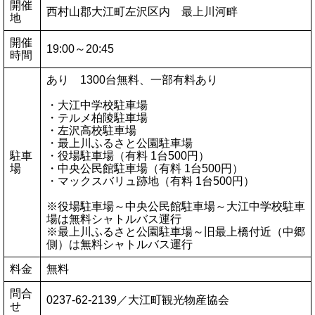
開催
西村山郡大江町左沢区内 最上川河畔
地
開催
19:00～20:45
時間
あり 1300台無料、一部有料あり
・大江中学校駐車場
・テルメ柏陵駐車場
・左沢高校駐車場
・最上川ふるさと公園駐車場
駐車
・役場駐車場（有料 1台500円）
場
・中央公民館駐車場（有料 1台500円）
・マックスバリュ跡地（有料 1台500円）
※役場駐車場～中央公民館駐車場～大江中学校駐車
場は無料シャトルバス運行
※最上川ふるさと公園駐車場～旧最上橋付近（中郷
側）は無料シャトルバス運行
料金
無料
問合
0237-62-2139／大江町観光物産協会
せ