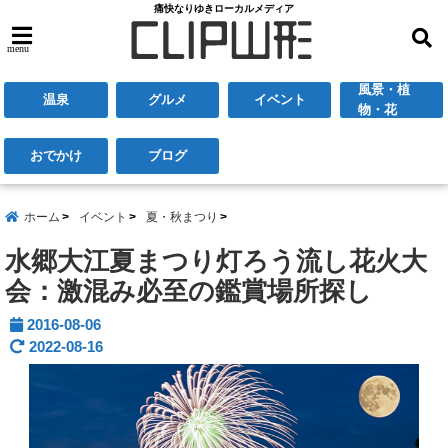
痛快なりゆきローカルメディア
menu
風景・植
温泉
グルメ
イベント
物・花
おでかけ
ブログ
ホーム
イベント
夏・秋まつり
水郷大江夏まつり灯ろう流し花火大
会：激混み必至の鑑賞場所探し
2016-08-06
2022-08-16