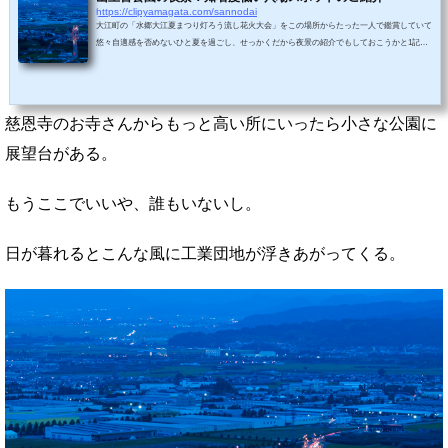
https://clipyamagata.com/sannodai
大江町の「水郷大江夏まつり灯ろう流し花火大会」をこの場所からたった一人で鑑賞していて
悠々自適感を否めないひと夏を過ごし、せっかくだから夜景の紹介でもしておこうかと1記事
書いてみる。 詳細スポット名山王台公園の夜景（さんのうだいこうえんのやけい）営業時間2
4時間規模感☆☆☆美しさ☆☆☆☆雰囲気☆☆穴場度☆☆☆☆☆アクセス☆☆☆駐車場あり休
業日なし料金無料TELアクセス寒河江駅から車で約15分所在地山形県寒河江市慈恩寺公園につ
いて寒河江十景に数えられるスポットで、寒河江市慈恩寺地区にある。細い坂道を上ってい
慈恩寺のお寺さんからもっと高い所にいったら小さな公園に
き、公園内...
展望台がある。
もうここでいいや、誰もいないし。
日が暮れるとこんな風に工業団地が浮きあがってくる。