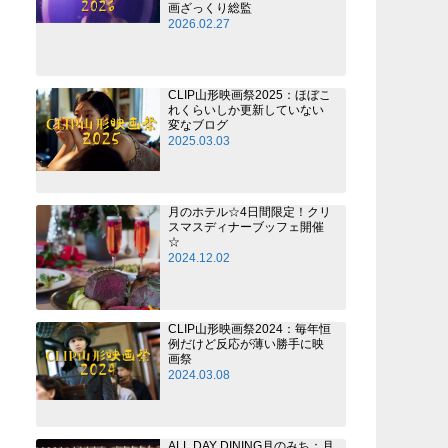
画ざっくり総監
2026.02.27
CLIP山形映画祭2025：ほぼこ
れくらいしか更新していない
変なブログ
2025.03.03
月のホテル☆4日間限定！クリ
スマスディナーブッフェ開催
☆
2024.12.02
CLIP山形映画祭2024：毎年恒
例だけど反応が薄い勝手に映
画祭
2024.03.08
ALL DAY DINING月のみち：月