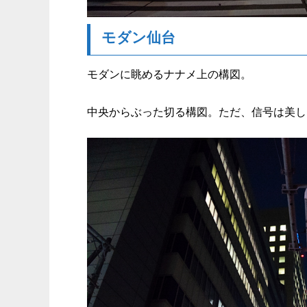
モダン仙台
モダンに眺めるナナメ上の構図。
中央からぶった切る構図。ただ、信号は美し