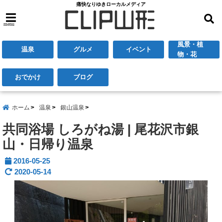
痛快なりゆきローカルメディア
menu
風景・植
温泉
グルメ
イベント
物・花
おでかけ
ブログ
ホーム
温泉
銀山温泉
共同浴場 しろがね湯 | 尾花沢市銀
山・日帰り温泉
2016-05-25
2020-05-14