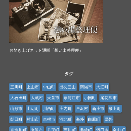
お焚き上げネット通販「想い出整理便」
タグ
三川町
上山市
中山町
出羽三山
南陽市
大江町
大石田町
大蔵村
天童市
寒河江市
小国町
尾花沢市
山形市
山辺町
川西町
庄内町
戸沢村
新庄市
最上町
朝日町
村山市
東根市
河北町
海外
白鷹町
県外
真室川町
米沢市
舟形町
西川町
遊佐町
酒田市
金山町