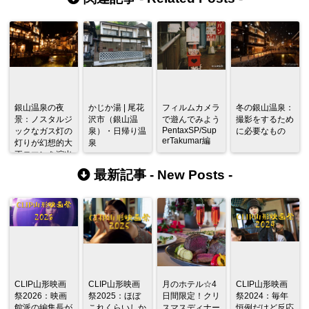
銀山温泉の夜
かじか湯 | 尾花
フィルムカメラ
冬の銀山温泉：
景：ノスタルジ
沢市（銀山温
で遊んでみよう
撮影をするため
PentaxSP/Sup
ックなガス灯の
泉）・日帰り温
に必要なもの
erTakumar編
灯りが幻想的大
泉
正ロマンを演出
する
最新記事 -
New Posts
-
CLIP山形映画
CLIP山形映画
月のホテル☆4
CLIP山形映画
祭2026：映画
祭2025：ほぼ
日間限定！クリ
祭2024：毎年
館派の編集長が
これくらいしか
スマスディナー
恒例だけど反応