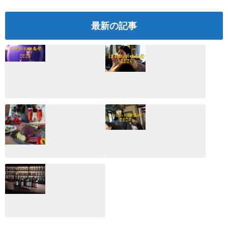
最新の記事
CLIP山形映画祭
CLIP山形映画祭
2026：映画館派の
2025：ほぼこれく
編集長が読む2025
らいしか更新して
年の映画ざっくり
いない変なブログ
総監
2025.03.03
2026.02.27
月のホテル☆4日
CLIP山形映画祭
間限定！クリスマ
2024：毎年恒例だ
スディナーブッフ
けど反応が薄い勝
ェ開催☆
手に映画祭
2024.12.02
2024.03.08
ALL DAY DINING