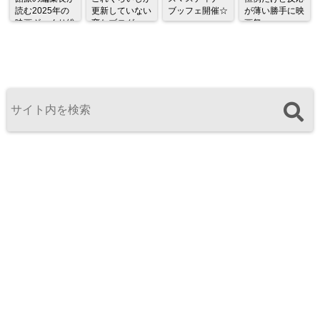
読む2025年の
更新していない
ブッフェ開催☆
が薄い勝手に映
映画ざっくり総
変なブログ
画祭
監