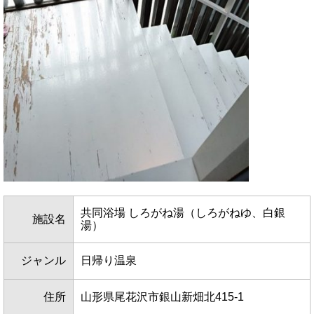
共同浴場 しろがね湯（しろがねゆ、白銀
施設名
湯）
ジャンル
日帰り温泉
住所
山形県尾花沢市銀山新畑北415-1