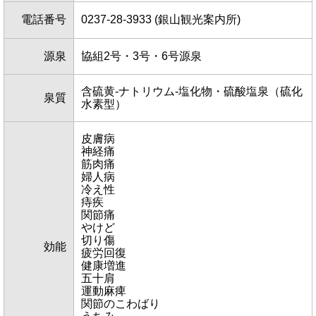
電話番号
0237-28-3933 (銀山観光案内所)
源泉
協組2号・3号・6号源泉
含硫黄-ナトリウム-塩化物・硫酸塩泉（硫化
泉質
水素型）
皮膚病
神経痛
筋肉痛
婦人病
冷え性
痔疾
関節痛
やけど
切り傷
効能
疲労回復
健康増進
五十肩
運動麻痺
関節のこわばり