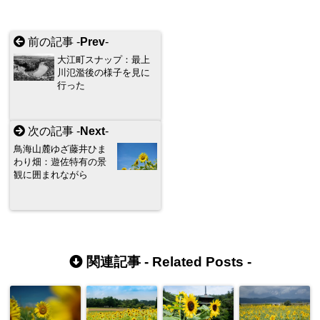
前の記事 -
Prev
-
大江町スナップ：最上
川氾濫後の様子を見に
行った
次の記事 -
Next
-
鳥海山麓ゆざ藤井ひま
わり畑：遊佐特有の景
観に囲まれながら
関連記事 -
Related Posts
-