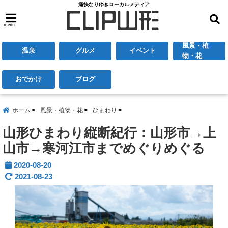
痛快なりゆきローカルメディア
menu
風景・植
温泉
グルメ
イベント
物・花
おでかけ
ブログ
ホーム
風景・植物・花
ひまわり
山形ひまわり縦断紀行：山形市→上
山市→寒河江市までめぐりめぐる
2020-08-20
2021-08-23