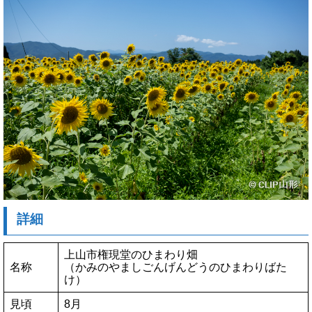
詳細
上山市権現堂のひまわり畑
名称
（かみのやましごんげんどうのひまわりばた
け）
見頃
8月