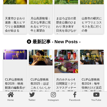
天童市ひまわり
月山高原牧場：
まほろば古の里
山形市の椹沢に
迷路：擬人ヒマ
広大な草原に現
歴史公園のひま
ヒマワリとコス
ワリと仮面舞踏
れるヒマワリと
わり:突き刺す
モスを見に行く
会が始まる
牛と展望台
日光を浴びなが
の巻
ら
最新記事 -
New Posts
-
CLIP山形映画
CLIP山形映画
月のホテル☆4
CLIP山形映画
祭2026：映画
祭2025：ほぼ
日間限定！クリ
祭2024：毎年
館派の編集長が
これくらいしか
スマスディナー
恒例だけど反応
読む2025年の
更新していない
ブッフェ開催☆
が薄い勝手に映
映画ざっくり総
変なブログ
画祭
監
Home
Twitter
Instagram
Facebook
YouTube