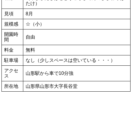
たけ）
見頃
8月
規模感
☆（小）
開園時
自由
間
料金
無料
駐車場
なし（少しスペースは空いている・・・）
アクセ
山形駅から車で10分強
ス
所在地
山形県山形市大字長谷堂