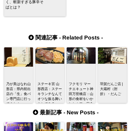
く、斬新すぎる豚辛そ
ばとは？
関連記事 -
Related Posts
-
乃が美はなれ山
ステーキ宮 山
フクモリ マー
羽賀だんご店 |
形店：県内初出
形西店：ステー
チエキュート神
大蔵村（肘
店の「生」食パ
キランチなんて
田万世橋店：山
折）・だんご
ン専門店に行っ
オツな振る舞い
形の食材をいか
てきた！
をしてみる
したカフェ定食
で舌つづみを打
最新記事 -
New Posts
-
つ