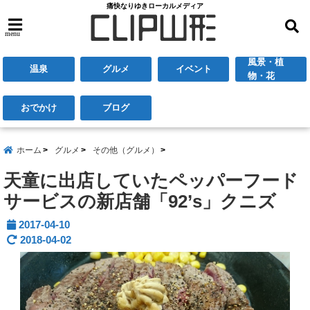
痛快なりゆきローカルメディア
menu
風景・植
温泉
グルメ
イベント
物・花
おでかけ
ブログ
ホーム
グルメ
その他（グルメ）
天童に出店していたペッパーフード
サービスの新店舗「92’s」クニズ
2017-04-10
2018-04-02