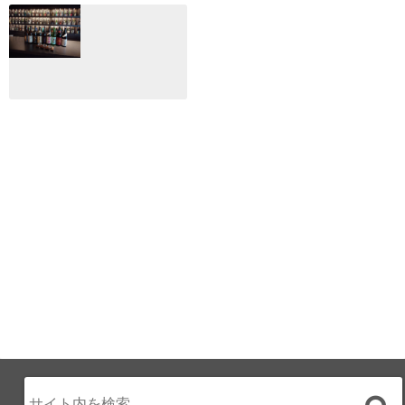
月のホテル☆4日
CLIP山形映画祭
間限定！クリスマ
2024：毎年恒例だ
スディナーブッフ
けど反応が薄い勝
ェ開催☆
手に映画祭
2024.12.02
2024.03.08
ALL DAY DINING
月のみち：月のホ
テル直営レストラ
ン
2024.02.17