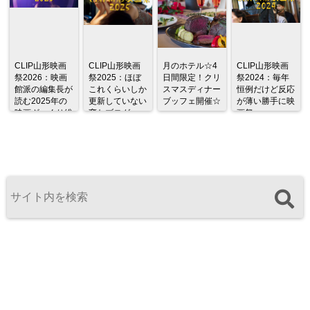
CLIP山形映画
CLIP山形映画
月のホテル☆4
CLIP山形映画
祭2026：映画
祭2025：ほぼ
日間限定！クリ
祭2024：毎年
館派の編集長が
これくらいしか
スマスディナー
恒例だけど反応
読む2025年の
更新していない
ブッフェ開催☆
が薄い勝手に映
映画ざっくり総
変なブログ
画祭
監