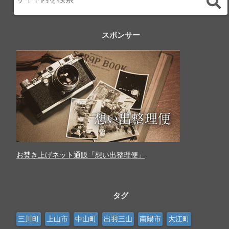
スポンサー
お焚き上げネット通販「想い出整理便」
タグ
三川町
上山市
中山町
出羽三山
南陽市
大江町