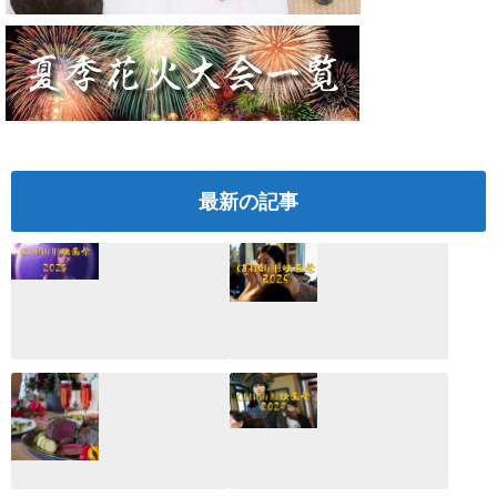
最新の記事
CLIP山形映画祭
CLIP山形映画祭
2026：映画館派の
2025：ほぼこれく
編集長が読む2025
らいしか更新して
年の映画ざっくり
いない変なブログ
総監
2025.03.03
2026.02.27