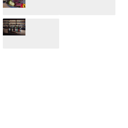
総監
2025.03.03
2026.02.27
月のホテル☆4日
CLIP山形映画祭
間限定！クリスマ
2024：毎年恒例だ
スディナーブッフ
けど反応が薄い勝
ェ開催☆
手に映画祭
2024.12.02
2024.03.08
ALL DAY DINING
月のみち：月のホ
テル直営レストラ
ン
2024.02.17