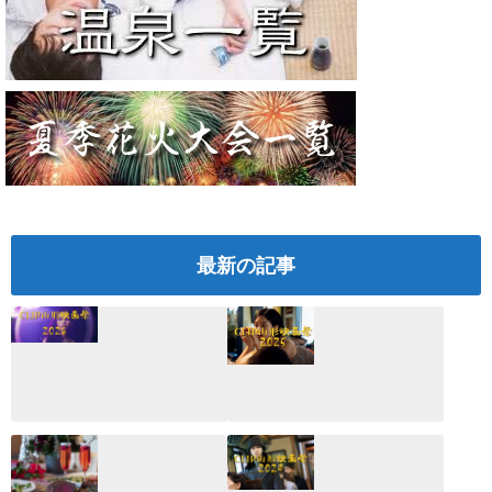
最新の記事
CLIP山形映画祭
CLIP山形映画祭
2026：映画館派の
2025：ほぼこれく
編集長が読む2025
らいしか更新して
年の映画ざっくり
いない変なブログ