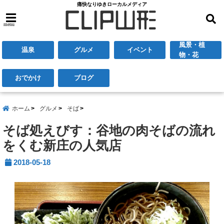
痛快なりゆきローカルメディア
menu
風景・植
温泉
グルメ
イベント
物・花
おでかけ
ブログ
ホーム
グルメ
そば
そば処えびす：谷地の肉そばの流れ
をくむ新庄の人気店
2018-05-18