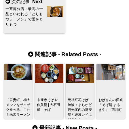
次の記事 -
Next
-
一茶庵分店：最高の一
品といわれる「とりも
つラーメン」で愛をと
りもつ
関連記事 -
Related Posts
-
「吾妻軒」極太
来迎寺そばや
元祖紅花そば
おばさんの脅威
メンマをザクザ
作兵衛 | 大石田
綾波：まちかど
「そば処 まる
ク食べる、これ
町・そば
観光案内の蕎麦
きや」 | 西川町
も米沢ラーメン
屋と綾波レイは
関係なかった
最新記事 -
New Posts
-