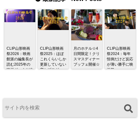
CLIP山形映画
CLIP山形映画
月のホテル☆4
CLIP山形映画
祭2026：映画
祭2025：ほぼ
日間限定！クリ
祭2024：毎年
館派の編集長が
これくらいしか
スマスディナー
恒例だけど反応
読む2025年の
更新していない
ブッフェ開催☆
が薄い勝手に映
映画ざっくり総
変なブログ
画祭
監