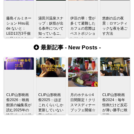
藤島イルミネー
湯田川温泉スナ
伊豆の華：雪が
悠創の丘の夜
ション Hisu花
ップ：妖怪が出
多くて避難した
景：ロマンティ
de ないと：
る条件について
カフェの窓際は
ックな夜を過ご
LED13万3千個
知っているニ、
ベストポジショ
す方法
に目がくらむ
三の事柄
ンだった
最新記事 -
New Posts
-
CLIP山形映画
CLIP山形映画
月のホテル☆4
CLIP山形映画
祭2026：映画
祭2025：ほぼ
日間限定！クリ
祭2024：毎年
館派の編集長が
これくらいしか
スマスディナー
恒例だけど反応
読む2025年の
更新していない
ブッフェ開催☆
が薄い勝手に映
映画ざっくり総
変なブログ
画祭
監