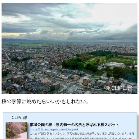
桜の季節に眺めたらいいかもしれない。
CLIP山形
霞城公園の桜：県内髄一の名所と呼ばれる桜スポット
https://clipyamagata.com/kajopark
これまで何度か訪れているので、写真を差し替えたり加筆したり適当に変更しています。超簡
単に霞城公園について山形城跡である霞城公園は全国有数の規模を誇る平城で、現在は二の丸