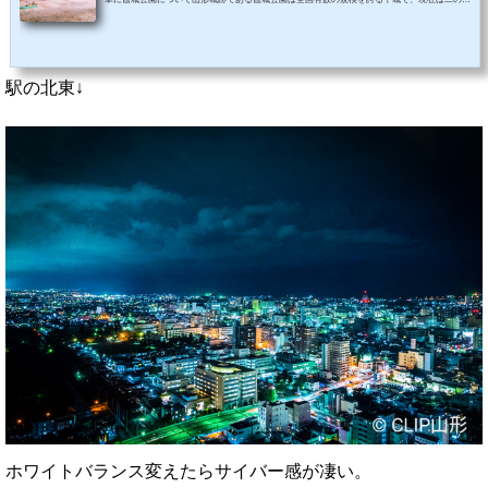
部分が残っている。2016年満開！2019年超簡単に桜について公園内は約1,500本の桜が咲き誇
る山形市随一の桜の名所となっている。2016年2019年そのうちの約1200本が染井吉野(ソメイ
ヨシノ)で、日露戦争の戦勝記念として植樹されたといわれ、およそ100年が経過している。20
16年他にも、オオシマザクラや樹齢600年を越すエドヒガン、黄緑色の花をつけるギョイ...
駅の北東↓
ホワイトバランス変えたらサイバー感が凄い。