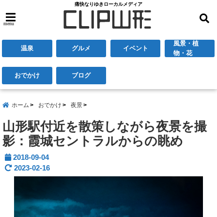
痛快なりゆきローカルメディア
menu
風景・植
温泉
グルメ
イベント
物・花
おでかけ
ブログ
ホーム
おでかけ
夜景
山形駅付近を散策しながら夜景を撮
影：霞城セントラルからの眺め
2018-09-04
2023-02-16