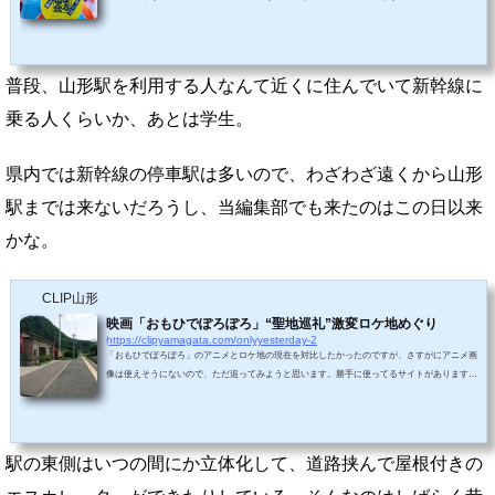
翌年の国体開催県の徳島県民と山形県民が一緒に阿波踊りを披露したことがきっかけになって
いるらしい。今回（2018年）で第14回を迎えるそうですが、福島で開催されたりするのでそれ
を含めての14回と思われる。。。山形の各種サークル、福島、宮城、東京の阿波踊り連が中心
になって毎年「みちのく阿波おどり」を開催しています。山形市香住町のすずらん通...
普段、山形駅を利用する人なんて近くに住んでいて新幹線に
乗る人くらいか、あとは学生。
県内では新幹線の停車駅は多いので、わざわざ遠くから山形
駅までは来ないだろうし、当編集部でも来たのはこの日以来
かな。
CLIP山形
映画「おもひでぽろぽろ」“聖地巡礼”激変ロケ地めぐり
https://clipyamagata.com/onlyyesterday-2
「おもひでぽろぽろ」のアニメとロケ地の現在を対比したかったのですが、さすがにアニメ画
像は使えそうにないので、ただ追ってみようと思います。勝手に使ってるサイトがあります
が、スタジオジブリでは許可していません。スタジオジブリが作品画像を無料公開したので比
較してみましたといってもほんの一部しか比較できませんでした。１９８１年を想定した、１
９９１年に公開された映画です。今回の撮影は２０１６年なので３５年前を想定した２５年前
の映画、という節目になります。初めて鑑賞したときは、柳葉敏郎が発する秋田訛りに...
駅の東側はいつの間にか立体化して、道路挟んで屋根付きの