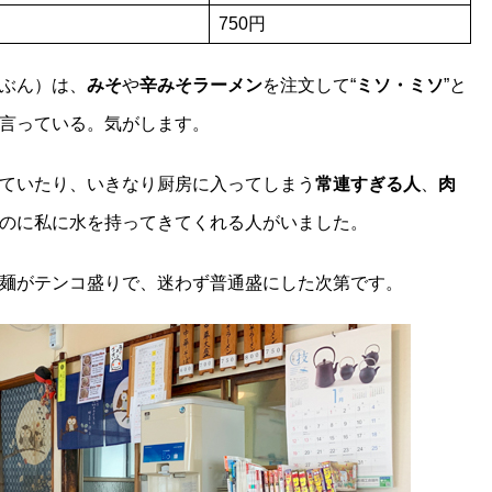
750円
ぶん）は、
みそ
や
辛みそラーメン
を注文して“
ミソ・ミソ
”と
言っている。気がします。
ていたり、いきなり厨房に入ってしまう
常連すぎる人
、
肉
のに私に水を持ってきてくれる人がいました。
麺がテンコ盛りで、迷わず普通盛にした次第です。