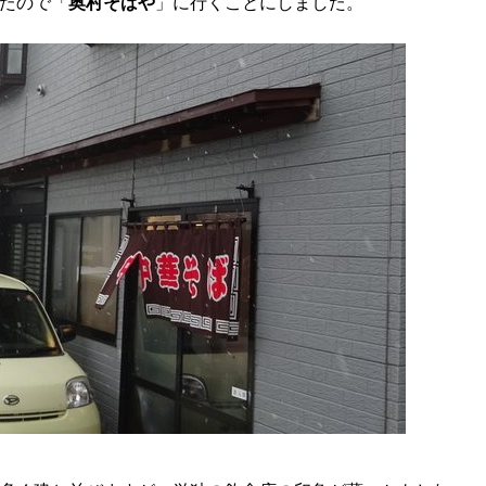
たので「
奥村そばや
」に行くことにしました。