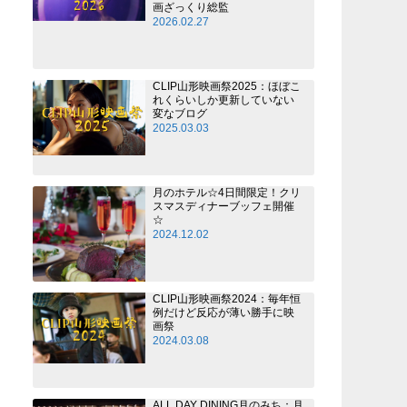
画ざっくり総監
2026.02.27
CLIP山形映画祭2025：ほぼこ
れくらいしか更新していない
変なブログ
2025.03.03
月のホテル☆4日間限定！クリ
スマスディナーブッフェ開催
☆
2024.12.02
CLIP山形映画祭2024：毎年恒
例だけど反応が薄い勝手に映
画祭
2024.03.08
ALL DAY DINING月のみち：月