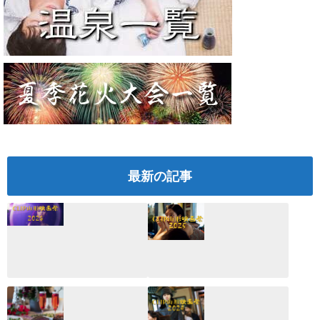
最新の記事
CLIP山形映画祭
CLIP山形映画祭
2026：映画館派の
2025：ほぼこれく
編集長が読む2025
らいしか更新して