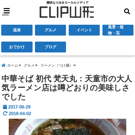
痛快なりゆきローカルメディア
menu
風景・植
温泉
グルメ
イベント
物・花
おでかけ
ブログ
ホーム
グルメ
ラーメン（つけ麺）
中華そば 初代 梵天丸：天童市の大人
気ラーメン店は噂どおりの美味しさ
でした
2017-06-29
2018-04-02