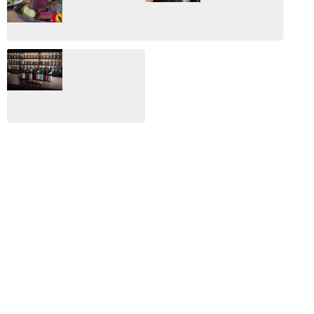
年の映画ざっくり
いない変なブログ
総監
2025.03.03
2026.02.27
月のホテル☆4日
CLIP山形映画祭
間限定！クリスマ
2024：毎年恒例だ
スディナーブッフ
けど反応が薄い勝
ェ開催☆
手に映画祭
2024.12.02
2024.03.08
ALL DAY DINING
月のみち：月のホ
テル直営レストラ
ン
2024.02.17