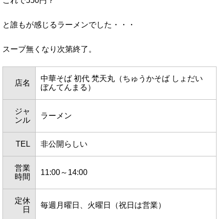
これで550円？
と誰もが感じるラーメンでした・・・
スープ無くなり次第終了。
中華そば 初代 梵天丸（ちゅうかそば しょだい
店名
ぼんてんまる）
ジャ
ラーメン
ンル
TEL
非公開らしい
営業
11:00～14:00
時間
定休
毎週月曜日、火曜日（祝日は営業）
日