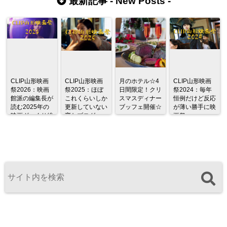
最新記事 -
New Posts
-
CLIP山形映画
CLIP山形映画
月のホテル☆4
CLIP山形映画
祭2026：映画
祭2025：ほぼ
日間限定！クリ
祭2024：毎年
館派の編集長が
これくらいしか
スマスディナー
恒例だけど反応
読む2025年の
更新していない
ブッフェ開催☆
が薄い勝手に映
映画ざっくり総
変なブログ
画祭
監