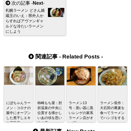
次の記事 -
Next
-
札幌ラーメン どさん娘
蔵王のいえ：県外人か
らすればアヴァンギャ
ルドな冷たいラーメン
にしよう
関連記事 -
Related Posts
-
にぼちゃんラー
柿崎もち屋：肘
ラーメン13
ラーメン長作：
メン：コロナの
折温泉の中央に
号：黒い器に黒
大石田の蕎麦を
最中にオープン
位置する懐かし
いレンゲの家系
食べてラーメン
した煮干しエキ
いあの頃を思い
ラーメン店がオ
でハシゴをする
ス満載店
出す店
ープン