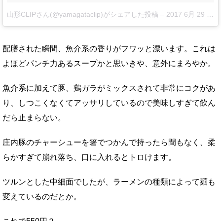
山形CLIPさん(@yamagataclip)がシェアした投稿
–
2017 6月 29 7:32午前 PDT
配膳された瞬間、魚介系の香りがフワッと漂います。これは
よほどパンチ力あるスープかと思いきや、意外にまろやか。
魚介系に加えて豚、鶏ガラがミックスされて非常にコクがあ
り、しつこくなくてアッサリしているので美味しすぎて飲ん
だら止まらない。
庄内豚のチャーシューを箸でつかんで持ったら間もなく、柔
らかすぎて崩れ落ち、口に入れるとトロけます。
ツルンとした中細面でしたが、ラーメンの種類によって麺も
変えているのだとか。