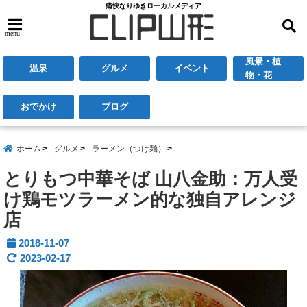
痛快なりゆきローカルメディア
menu
風景・植
温泉
グルメ
イベント
物・花
おでかけ
ブログ
ホーム
グルメ
ラーメン（つけ麺）
とりもつ中華そば 山八金助：万人受
け鶏モツラーメン的な独自アレンジ
店
2018-11-07
2023-02-17