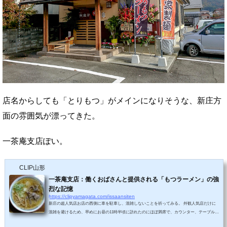
店名からしても「とりもつ」がメインになりそうな、新庄方
面の雰囲気が漂ってきた。
一茶庵支店ぽい。
CLIP山形
一茶庵支店：働くおばさんと提供される「もつラーメン」の強
烈な記憶
https://clipyamagata.com/issaansiten
新庄の超人気店お店の西側に車を駐車し、混雑しないことを祈ってみる。 外観人気店だけに
混雑を避けるため、早めにお昼の11時半頃に訪れたのにほぼ満席で、カウンター、テーブル、
奥の畳の座敷も埋まっていました。初めてだったので要領がわからずボーッとしていたら、立