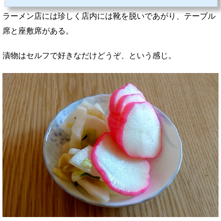
った状態で注文を尋ねられ、同時に名前も聞かれます。フランス人の名前を言うと「はぁ？」
などと返されたので、相手がおばあさんだけに仕方なく日本人の名前を告げます。 ジャン＝
ラーメン店には珍しく店内には靴を脱いであがり、テーブル
ピエール・レオ（映画：中国女）初入店だったので人気の「もつラーメン」600円にしま...
席と座敷席がある。
漬物はセルフで好きなだけどうぞ、という感じ。