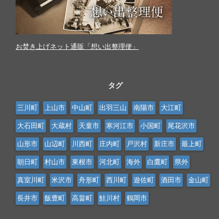
お焚き上げネット通販「想い出整理便」
タグ
三川町
上山市
中山町
出羽三山
南陽市
大江町
大石田町
大蔵村
天童市
寒河江市
小国町
尾花沢市
山形市
山辺町
川西町
庄内町
戸沢村
新庄市
最上町
朝日町
村山市
東根市
河北町
海外
白鷹町
県外
真室川町
米沢市
舟形町
西川町
遊佐町
酒田市
金山町
長井市
飯豊町
高畠町
鮭川村
鶴岡市