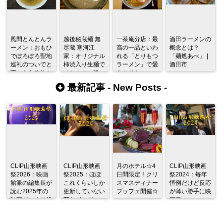
風間とんとんラ
越後秘蔵麺 無
一茶庵分店：最
酒田ラーメンの
ーメン：おもひ
尽蔵 寒河江
高の一品といわ
概念とは？
でぽろぽろ聖地
家：オリジナル
れる「とりもつ
「麺処あべ」 |
巡礼のついでと
柿渋入り生麺で
ラーメン」で愛
酒田市
言ったら失礼か
「とんこつ醤
をとりもつ
油」にとりつか
最新記事 -
New Posts
-
れるの巻
CLIP山形映画
CLIP山形映画
月のホテル☆4
CLIP山形映画
祭2026：映画
祭2025：ほぼ
日間限定！クリ
祭2024：毎年
館派の編集長が
これくらいしか
スマスディナー
恒例だけど反応
読む2025年の
更新していない
ブッフェ開催☆
が薄い勝手に映
映画ざっくり総
変なブログ
画祭
監