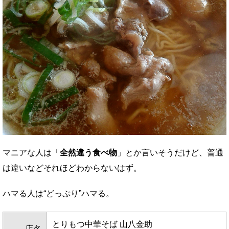
マニアな人は「
全然違う食べ物
」とか言いそうだけど、普通
は違いなどそれほどわからないはず。
ハマる人は“どっぷり”ハマる。
とりもつ中華そば 山八金助
店名