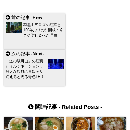
前の記事 -
Prev
-
羽黒山五重塔の紅葉と
150年ぶりの御開帳：今
こそ訪れるべき理由
次の記事 -
Next
-
「道の駅月山」の紅葉
とイルミネーション：
雄大な渓谷の景観を見
終えると光る青色LED
関連記事 -
Related Posts
-