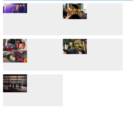
CLIP山形映画祭
CLIP山形映画祭
2026：映画館派の
2025：ほぼこれく
編集長が読む2025
らいしか更新して
年の映画ざっくり
いない変なブログ
総監
2025.03.03
2026.02.27
月のホテル☆4日
CLIP山形映画祭
間限定！クリスマ
2024：毎年恒例だ
スディナーブッフ
けど反応が薄い勝
ェ開催☆
手に映画祭
2024.12.02
2024.03.08
ALL DAY DINING
月のみち：月のホ
テル直営レストラ
ン
2024.02.17