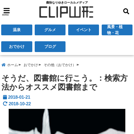
痛快なりゆきローカルメディア
menu
風景・植
温泉
グルメ
イベント
物・花
おでかけ
ブログ
ホーム
おでかけ
その他（おでかけ）
そうだ、図書館に行こう。：検索方
法からオススメ図書館まで
2018-01-21
2018-10-22