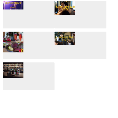
CLIP山形映画祭
CLIP山形映画祭
2026：映画館派の
2025：ほぼこれく
編集長が読む2025
らいしか更新して
年の映画ざっくり
いない変なブログ
総監
2025.03.03
2026.02.27
月のホテル☆4日
CLIP山形映画祭
間限定！クリスマ
2024：毎年恒例だ
スディナーブッフ
けど反応が薄い勝
ェ開催☆
手に映画祭
2024.12.02
2024.03.08
ALL DAY DINING
月のみち：月のホ
テル直営レストラ
ン
2024.02.17