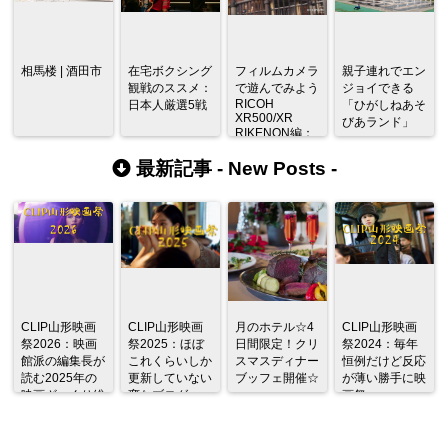
相馬楼 | 酒田市
在宅ボクシング
フィルムカメラ
親子連れでエン
観戦のススメ：
で遊んでみよう
ジョイできる
RICOH
日本人厳選5戦
「ひがしねあそ
XR500/XR
びあランド」
RIKENON編：
銀山温泉より
最新記事 -
New Posts
-
CLIP山形映画
CLIP山形映画
月のホテル☆4
CLIP山形映画
祭2026：映画
祭2025：ほぼ
日間限定！クリ
祭2024：毎年
館派の編集長が
これくらいしか
スマスディナー
恒例だけど反応
読む2025年の
更新していない
ブッフェ開催☆
が薄い勝手に映
映画ざっくり総
変なブログ
画祭
監