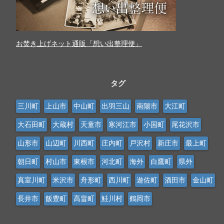
お焚き上げネット通販「想い出整理便」
タグ
三川町
上山市
中山町
出羽三山
南陽市
大江町
大石田町
大蔵村
天童市
寒河江市
小国町
尾花沢市
山形市
山辺町
川西町
庄内町
戸沢村
新庄市
最上町
朝日町
村山市
東根市
河北町
海外
白鷹町
県外
真室川町
米沢市
舟形町
西川町
遊佐町
酒田市
金山町
長井市
飯豊町
高畠町
鮭川村
鶴岡市