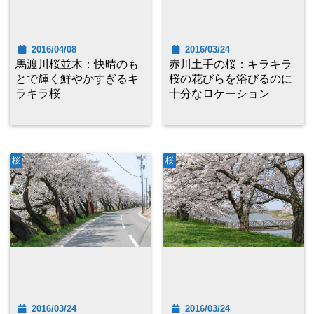
2016/04/08
2016/03/24
馬渡川桜並木：快晴のも
赤川土手の桜：キラキラ
とで輝く鮮やかすぎるキ
桜の花びらを浴びるのに
ラキラ桜
十分なロケーション
桜
桜
2016/03/24
2016/03/24