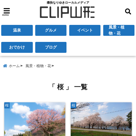
痛快なりゆきローカルメディア
menu
風景・植
温泉
グルメ
イベント
物・花
おでかけ
ブログ
ホーム
風景・植物・花
「 桜 」 一覧
桜
桜