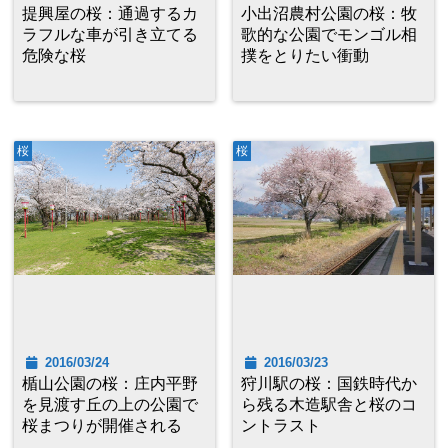
提興屋の桜：通過するカ
小出沼農村公園の桜：牧
ラフルな車が引き立てる
歌的な公園でモンゴル相
危険な桜
撲をとりたい衝動
桜
桜
2016/03/24
2016/03/23
楯山公園の桜：庄内平野
狩川駅の桜：国鉄時代か
を見渡す丘の上の公園で
ら残る木造駅舎と桜のコ
桜まつりが開催される
ントラスト