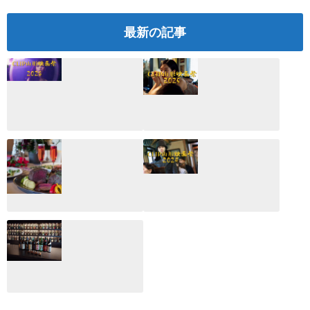
最新の記事
CLIP山形映画祭
CLIP山形映画祭
2026：映画館派の
2025：ほぼこれく
編集長が読む2025
らいしか更新して
年の映画ざっくり
いない変なブログ
総監
2025.03.03
2026.02.27
月のホテル☆4日
CLIP山形映画祭
間限定！クリスマ
2024：毎年恒例だ
スディナーブッフ
けど反応が薄い勝
ェ開催☆
手に映画祭
2024.12.02
2024.03.08
ALL DAY DINING
月のみち：月のホ