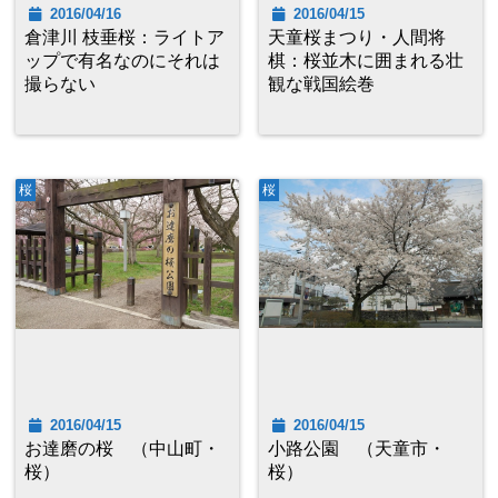
2016/04/16
2016/04/15
倉津川 枝垂桜：ライトア
天童桜まつり・人間将
ップで有名なのにそれは
棋：桜並木に囲まれる壮
撮らない
観な戦国絵巻
桜
桜
2016/04/15
2016/04/15
お達磨の桜 （中山町・
小路公園 （天童市・
桜）
桜）