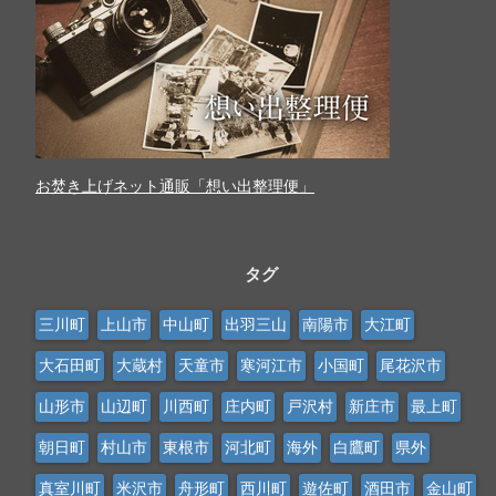
お焚き上げネット通販「想い出整理便」
タグ
三川町
上山市
中山町
出羽三山
南陽市
大江町
大石田町
大蔵村
天童市
寒河江市
小国町
尾花沢市
山形市
山辺町
川西町
庄内町
戸沢村
新庄市
最上町
朝日町
村山市
東根市
河北町
海外
白鷹町
県外
真室川町
米沢市
舟形町
西川町
遊佐町
酒田市
金山町