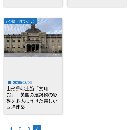
その他（おでかけ）
2016/02/08
山形県郷土館「文翔
館」：英国の建築物の影
響を多大にうけた美しい
西洋建築
1
2
3
4