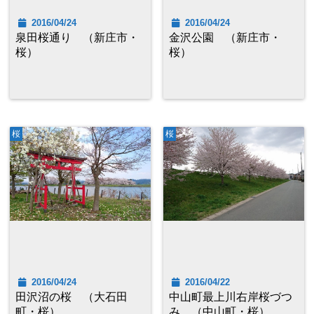
2016/04/24
2016/04/24
泉田桜通り （新庄市・
金沢公園 （新庄市・
桜）
桜）
桜
桜
2016/04/24
2016/04/22
田沢沼の桜 （大石田
中山町最上川右岸桜づつ
町・桜）
み （中山町・桜）