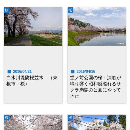
桜
桜
2016/04/21
2016/04/16
白水川堤防桜並木 （東
堂ノ前公園の桜：演歌が
根市・桜）
鳴り響く昭和感溢れるサ
クラ満開の公園にやって
きた
桜
桜