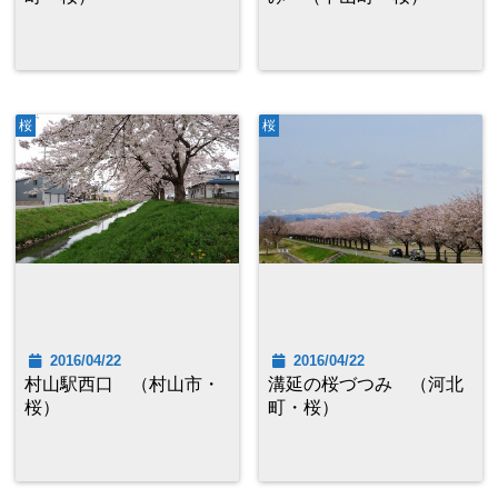
桜
桜
2016/04/22
2016/04/22
村山駅西口 （村山市・
溝延の桜づつみ （河北
桜）
町・桜）