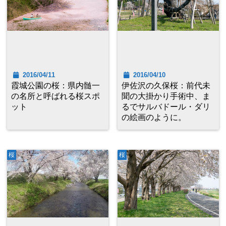
2016/04/11
2016/04/10
霞城公園の桜：県内髄一
伊佐沢の久保桜：前代未
の名所と呼ばれる桜スポ
聞の大掛かり手術中、ま
ット
るでサルバドール・ダリ
の絵画のように。
桜
桜