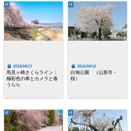
桜
桜
2016/04/13
2016/04/12
馬見ヶ崎さくらライン：
白鳩公園 （山形市・
極彩色の車とカメラと春
桜）
うらら
桜
桜