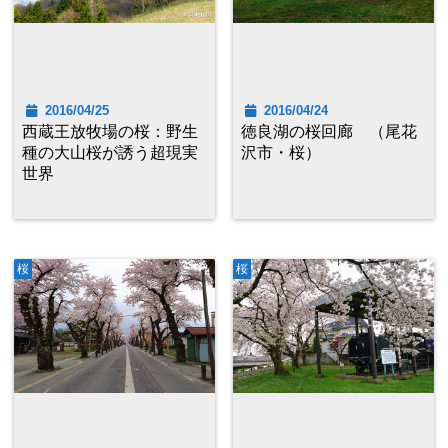
2016/04/25
2016/04/24
西蔵王放牧場の桜：野生
徳良湖の桜回廊 （尾花
種の大山桜が誘う超現実
沢市・桜）
世界
桜
桜