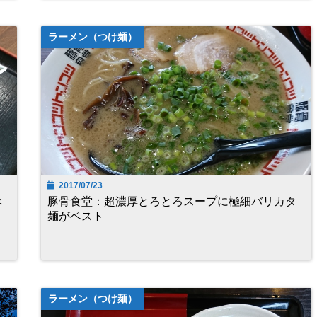
ラーメン（つけ麺）
2017/07/23
べ
豚骨食堂：超濃厚とろとろスープに極細バリカタ
麺がベスト
ラーメン（つけ麺）