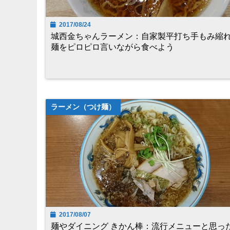
2017/08/24
城西金ちゃんラーメン：自家製平打ち手もみ縮
麺をピロピロ言いながら食べよう
ラーメン（つけ麺）
2017/08/07
麺やダイニング きかん棒：流行メニューと思っ