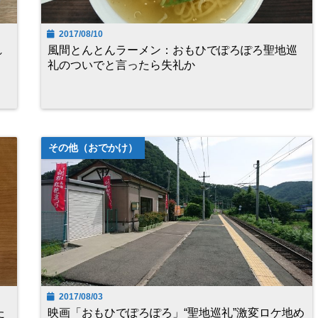
2017/08/10
れ
風間とんとんラーメン：おもひでぽろぽろ聖地巡
礼のついでと言ったら失礼か
その他（おでかけ）
2017/08/03
た
映画「おもひでぽろぽろ」“聖地巡礼”激変ロケ地め