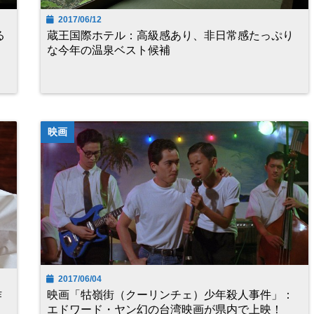
2017/06/12
る
蔵王国際ホテル：高級感あり、非日常感たっぷり
な今年の温泉ベスト候補
映画
2017/06/04
作
映画「牯嶺街（クーリンチェ）少年殺人事件」：
エドワード・ヤン幻の台湾映画が県内で上映！