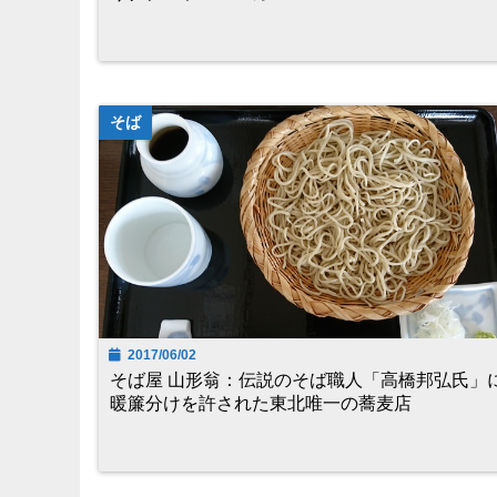
そば
2017/06/02
そば屋 山形翁：伝説のそば職人「高橋邦弘氏」
暖簾分けを許された東北唯一の蕎麦店