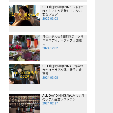
CLIP山形映画祭2025：ほぼこ
れくらいしか更新していない
変なブログ
2025.03.03
月のホテル☆4日間限定！クリ
スマスディナーブッフェ開催
☆
2024.12.02
CLIP山形映画祭2024：毎年恒
例だけど反応が薄い勝手に映
画祭
2024.03.08
ALL DAY DINING月のみち：月
のホテル直営レストラン
2024.02.17