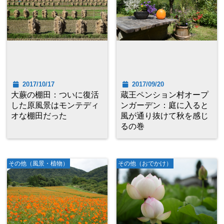
2017/10/17
2017/09/20
大蕨の棚田：ついに復活
蔵王ペンション村オープ
した原風景はモンテディ
ンガーデン：庭に入ると
オな棚田だった
風が通り抜けて秋を感じ
るの巻
その他（風景・植物）
その他（おでかけ）