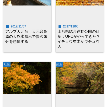
2017/11/07
2017/11/05
アルブ天元台：天元台高
山形県総合運動公園の紅
原の天然水風呂で贅沢気
葉：UFOがやってきた？
分を想像する
イチョウ並木かウチュウ
人
紅葉
紅葉