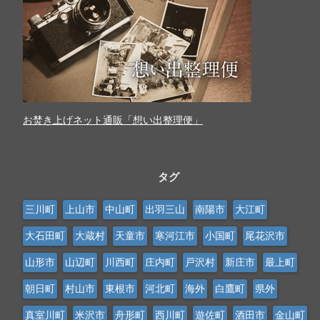
お焚き上げネット通販「想い出整理便」
タグ
三川町
上山市
中山町
出羽三山
南陽市
大江町
大石田町
大蔵村
天童市
寒河江市
小国町
尾花沢市
山形市
山辺町
川西町
庄内町
戸沢村
新庄市
最上町
朝日町
村山市
東根市
河北町
海外
白鷹町
県外
真室川町
米沢市
舟形町
西川町
遊佐町
酒田市
金山町