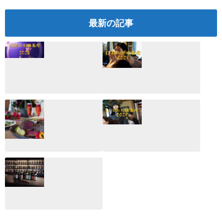
最新の記事
CLIP山形映画祭
CLIP山形映画祭
2026：映画館派の
2025：ほぼこれく
編集長が読む2025
らいしか更新して
年の映画ざっくり
いない変なブログ
総監
2025.03.03
2026.02.27
月のホテル☆4日
CLIP山形映画祭
間限定！クリスマ
2024：毎年恒例だ
スディナーブッフ
けど反応が薄い勝
ェ開催☆
手に映画祭
2024.12.02
2024.03.08
ALL DAY DINING
月のみち：月のホ