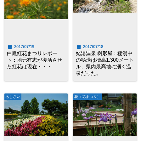
2017/07/19
2017/07/18
白鷹紅花まつりレポー
姥湯温泉 桝形屋：秘湯中
ト：地元有志が復活させ
の秘湯は標高1,300メート
た紅花は現在・・・
ル、県内最高地に湧く温
泉だった。
あじさい
花（花まつり）