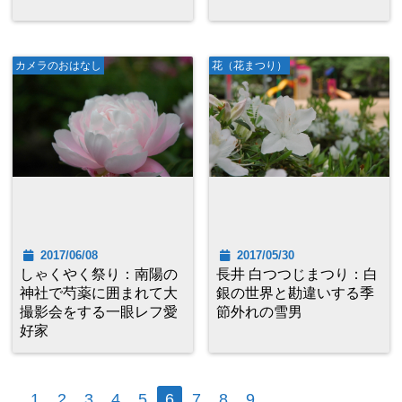
カメラのおはなし
花（花まつり）
2017/06/08
2017/05/30
しゃくやく祭り：南陽の
長井 白つつじまつり：白
神社で芍薬に囲まれて大
銀の世界と勘違いする季
撮影会をする一眼レフ愛
節外れの雪男
好家
1
2
3
4
5
6
7
8
9