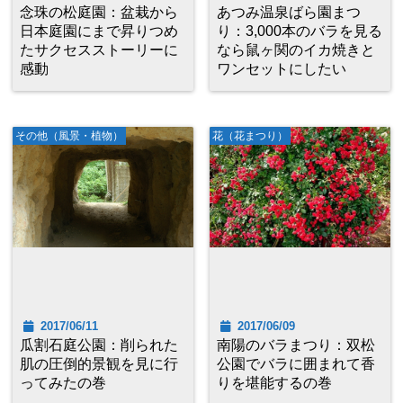
念珠の松庭園：盆栽から
あつみ温泉ばら園まつ
日本庭園にまで昇りつめ
り：3,000本のバラを見る
たサクセスストーリーに
なら鼠ヶ関のイカ焼きと
感動
ワンセットにしたい
その他（風景・植物）
花（花まつり）
2017/06/11
2017/06/09
瓜割石庭公園：削られた
南陽のバラまつり：双松
肌の圧倒的景観を見に行
公園でバラに囲まれて香
ってみたの巻
りを堪能するの巻