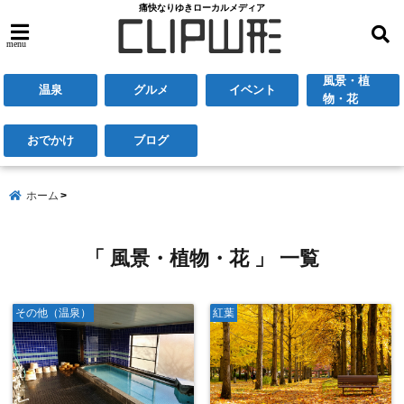
痛快なりゆきローカルメディア
menu
風景・植
温泉
グルメ
イベント
物・花
おでかけ
ブログ
ホーム
「 風景・植物・花 」 一覧
その他（温泉）
紅葉