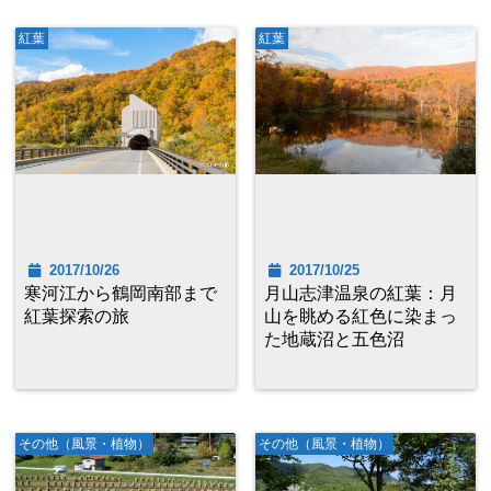
紅葉
紅葉
2017/10/26
2017/10/25
寒河江から鶴岡南部まで
月山志津温泉の紅葉：月
紅葉探索の旅
山を眺める紅色に染まっ
た地蔵沼と五色沼
その他（風景・植物）
その他（風景・植物）