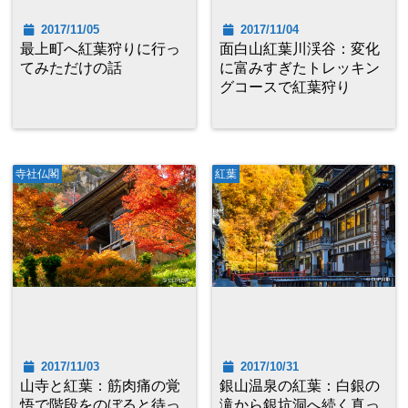
2017/11/05
2017/11/04
最上町へ紅葉狩りに行っ
面白山紅葉川渓谷：変化
てみただけの話
に富みすぎたトレッキン
グコースで紅葉狩り
寺社仏閣
紅葉
2017/11/03
2017/10/31
山寺と紅葉：筋肉痛の覚
銀山温泉の紅葉：白銀の
悟で階段をのぼると待っ
滝から銀坑洞へ続く真っ