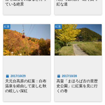
ている絶景
紅な道
紅葉
紅葉
2017/10/29
2017/10/28
天元台高原の紅葉：白布
高畠「まほろば古の里歴
温泉を経由して楽しむ秋
史公園」に紅葉を見に行
の眩しい深紅
くの巻