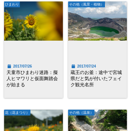
ひまわり
その他（風景・植物）
2017/07/26
2017/07/24
天童市ひまわり迷路：擬
蔵王のお釜：途中で宮城
人ヒマワリと仮面舞踏会
県だと気が付いたフェイ
が始まる
ク観光名所
花（花まつり）
その他（温泉）