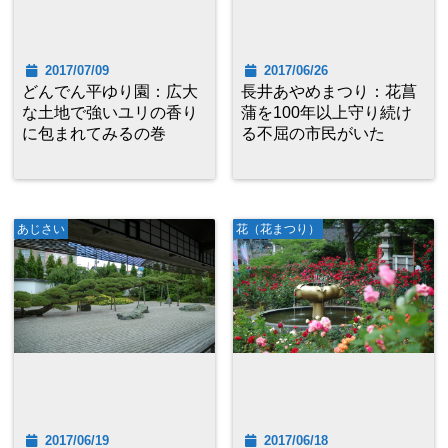
2017/07/09
2017/06/26
どんでん平ゆり園：広大
長井あやめまつり：花菖
な土地で強いユリの香り
蒲を100年以上守り続け
に包まれてみるの巻
る不屈の市民がいた
あじさい
花（花まつり）
2017/06/19
2017/06/18