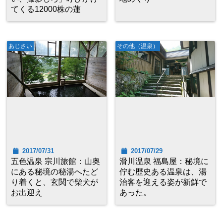
てくる12000株の蓮
あじさい
その他（温泉）
2017/07/31
2017/07/29
五色温泉 宗川旅館：山奥
滑川温泉 福島屋：秘境に
にある秘境の秘湯へたど
佇む歴史ある温泉は、湯
り着くと、玄関で柴犬が
治客を迎える姿が新鮮で
お出迎え
あった。