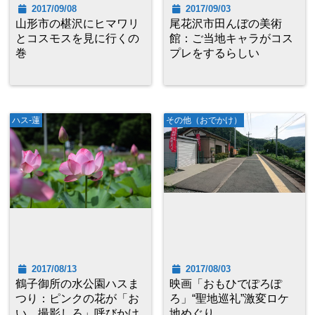
2017/09/08
2017/09/03
山形市の椹沢にヒマワリ
尾花沢市田んぼの美術
とコスモスを見に行くの
館：ご当地キャラがコス
巻
プレをするらしい
ハス-蓮
その他（おでかけ）
2017/08/13
2017/08/03
鶴子御所の水公園ハスま
映画「おもひでぽろぽ
つり：ピンクの花が「お
ろ」“聖地巡礼”激変ロケ
い、撮影しろ」呼びかけ
地めぐり